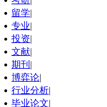
留学
|
专业
|
投资
|
文献
|
期刊
|
博弈论
|
行业分析
|
毕业论文
|