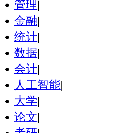
管理
|
金融
|
统计
|
数据
|
会计
|
人工智能
|
大学
|
论文
|
考研
|