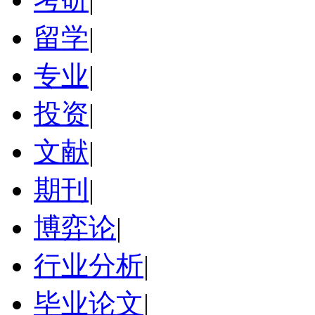
留学
|
专业
|
投资
|
文献
|
期刊
|
博弈论
|
行业分析
|
毕业论文
|