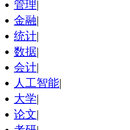
管理
|
金融
|
统计
|
数据
|
会计
|
人工智能
|
大学
|
论文
|
考研
|