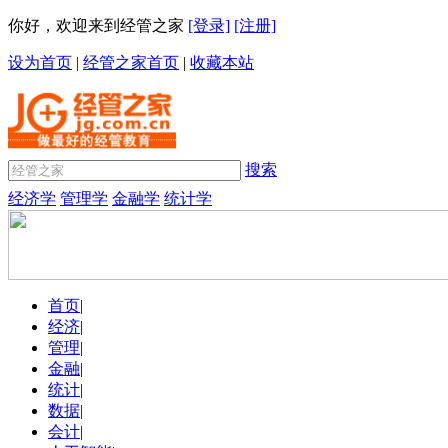
你好，欢迎来到经管之家
[登录]
[注册]
设为首页
|
经管之家首页
|
收藏本站
搜索
经济学
管理学
金融学
统计学
首页
|
经济
|
管理
|
金融
|
统计
|
数据
|
会计
|