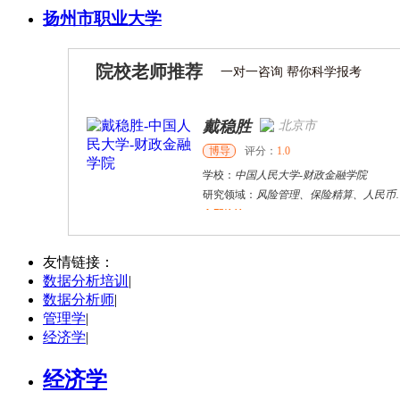
扬州市职业大学
院校老师推荐
一对一咨询 帮你科学报考
戴稳胜
北京市
博导
评分：
1.0
学校：
中国人民大学
-
财政金融学院
研究领域：
风险管理、保险精算、人民币国际化
立即咨询
陈传红
武汉市
硕导
评分：
5.0
友情链接：
数据分析培训
|
学校：
中南民族大学
-
管理学院
数据分析师
|
研究领域：
数字经济与消费行为，共享经济与协同消费，创新与采纳行为
管理学
|
立即咨询
经济学
|
经济学