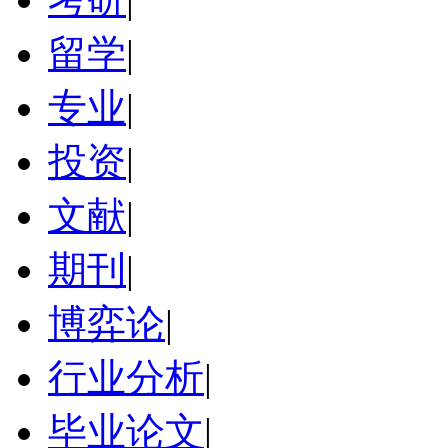
留学
|
专业
|
投资
|
文献
|
期刊
|
博弈论
|
行业分析
|
毕业论文
|