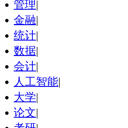
管理
|
金融
|
统计
|
数据
|
会计
|
人工智能
|
大学
|
论文
|
考研
|