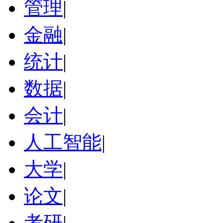
管理
|
金融
|
统计
|
数据
|
会计
|
人工智能
|
大学
|
论文
|
考研
|