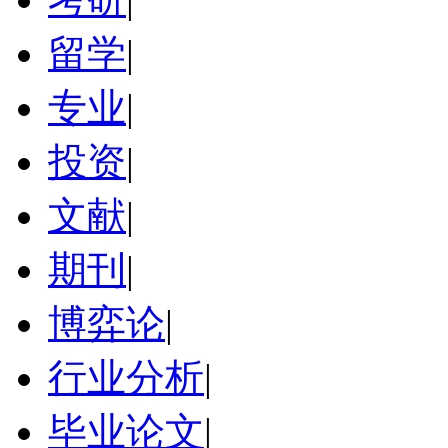
留学
|
专业
|
投资
|
文献
|
期刊
|
博弈论
|
行业分析
|
毕业论文
|