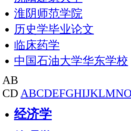
淮阴师范学院
历史学毕业论文
临床药学
中国石油大学华东学校
AB
CD
A
B
C
D
E
F
G
H
I
J
K
L
M
N
经济学