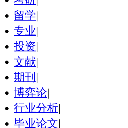
留学
|
专业
|
投资
|
文献
|
期刊
|
博弈论
|
行业分析
|
毕业论文
|