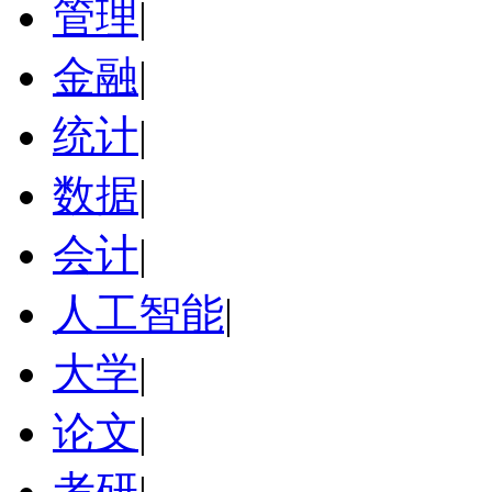
管理
|
金融
|
统计
|
数据
|
会计
|
人工智能
|
大学
|
论文
|
考研
|