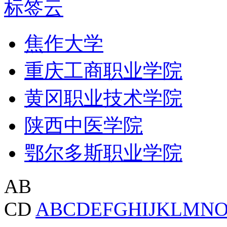
标签云
焦作大学
重庆工商职业学院
黄冈职业技术学院
陕西中医学院
鄂尔多斯职业学院
AB
CD
A
B
C
D
E
F
G
H
I
J
K
L
M
N