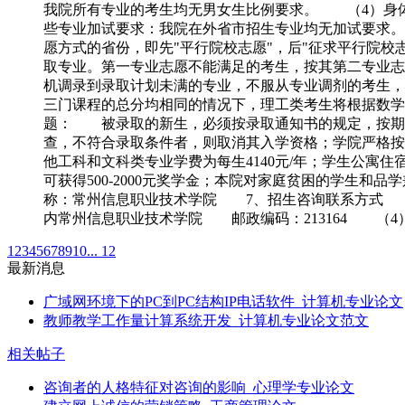
我院所有专业的考生均无男女生比例要求。 （4）身
些专业加试要求：我院在外省市招生专业均无加试要求
愿方式的省份，即先"平行院校志愿"，后"征求平行院校
取专业。第一专业志愿不能满足的考生，按其第二专业志
机调录到录取计划未满的专业，不服从专业调剂的考生
三门课程的总分均相同的情况下，理工类考生将根据数
题： 被录取的新生，必须按录取通知书的规定，按期
查，不符合录取条件者，则取消其入学资格；学院严格按省
他工科和文科类专业学费为每生4140元/年；学生公寓住
可获得500-2000元奖学金；本院对家庭贫困的学生
称：常州信息职业技术学院 7、招生咨询联系方式 （1）联系电话：
内常州信息职业技术学院 邮政编码：213164 （4）E-mail地址
1
2
3
4
5
6
7
8
9
10
... 12
最新消息
广域网环境下的PC到PC结构IP电话软件_计算机专业论文
教师教学工作量计算系统开发_计算机专业论文范文
相关帖子
咨询者的人格特征对咨询的影响_心理学专业论文