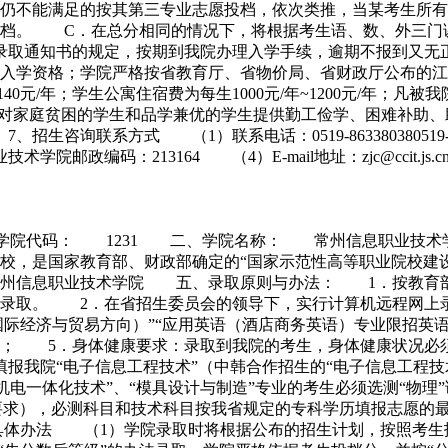
仍不能满足的按其第三专业志愿投档，依次类推，当某考生所有
退档。 C．在总分相同的情况下，将根据考生语、数、外三
录取通知书的规定，按期到我院办理入学手续，逾期不报到又无
入学资格；学院严格按省教育厅、省物价局、省财政厅公布的江
140元/年；学生公寓住宿费为每生1000元/年~1200元/年
金；本院对家庭贫困的学生和品学兼优的学生提供勤工俭学、困难
方式 （1）联系电话：0519-863380380519-863383380
政编码：213164 （4）E-mail地址：zjc@ccit.js.cn 
 一、学院代码： 1231 二、学院名称： 常州信息职业
校，是国家教育部、财政部确定的“国家示范性高等职业院校建
信息职业技术学院 五、录取原则与办法： 1．按教育部要
优录取。 2．在省招生委员会的领导下，实行计算机远程网上
（国际经济与贸易方向）”“应用英语（酒店商务英语）专业限招
求； 5．身体健康要求：录取到我院的考生，身体健康状况必
我院“电子信息工程技术”（中韩合作招生的“电子信息工程技术
、“机电一体化技术”、“模具设计与制造”专业的考生必须选测“
要求），必测科目和技术科目按我省规定的专科学历填报志愿的最
体办法 （1）学院录取时将根据公布的招生计划，按照考生报