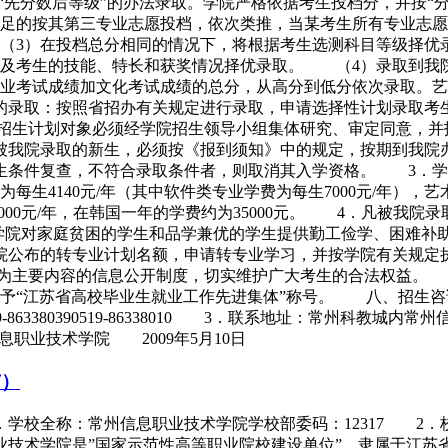
“先分数后等级”的办法录取。学院严格依据考生投档分，并按“
足的按其第三专业志愿投档，依次类推，当某考生所有专业志愿
（3）在投档总分相同的情况下，将根据考生选测科目等级择优
）及考生的技能、特长和获奖情况择优录取。 （4）录取到我
业考试成绩加文化考试成绩的总分，从高分到低分依次录取。艺
录取：按照省招办有关规定进行录取，申请选择性计划录取考生
招生计划对象必须经学院招生领导小组集体研究、审定同意，并
我院录取的新生，必须按《报到须知》中的规定，按期到我院办
生条件复查，不符合录取条件者，则取消其入学资格。 3．学
4140元/年（其中软件类专业学费为每生7000元/年），艺术类
15000元/年，在韩国一年的学费约为35000元。 4．凡被
5．学院对家庭贫困的学生和品学兼优的学生提供勤工俭学、困难
公布的转专业计划名额，申请转专业学习，并按学院有关规定执
开"为主要内容的信息公开制度，切实维护广大考生的合法权益
江苏省高校毕业生就业工作先进集体”称号。 八、招生咨询联系方式 
．传真：0519-863380390519-86338010 3．联系地址：常州科
n 常州信息职业技术学院 2009年5月10日
市）
．学校全称：常州信息职业技术学院学校部委码：12317 2
技术学院是”国家示范性高等职业院校建设单位”，隶属于江苏