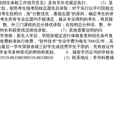
校招生体检工作指导意见》及有关补充规定执行。 （5）某
划，按照考生报考院校志愿先后录取；对于实行以平行院校志
据考生投档分，按"分数优先，遵循志愿"的原则，确定考生的录
考生所有专业志愿均不能满足，服从专业调剂的考生，将其随
、数、外三门课程的总分择优录取；在投档总分和语、数、外
、特长和获奖情况择优录取。 （7）其他需要说明的问
学资格；新生入学后，学院按规定进行体格复查和招生条件复
标准执行收费，"软件技术"专业学费为每生7000元/年，其
在录取前最后一学年荣获各级三好学生或优秀学生干部的，凭有效证件
和奖学金等多种形式的帮助和奖励。 6．颁发学历证书的学校名
-863380390519-86338010 （3）联系地址：常州科教城