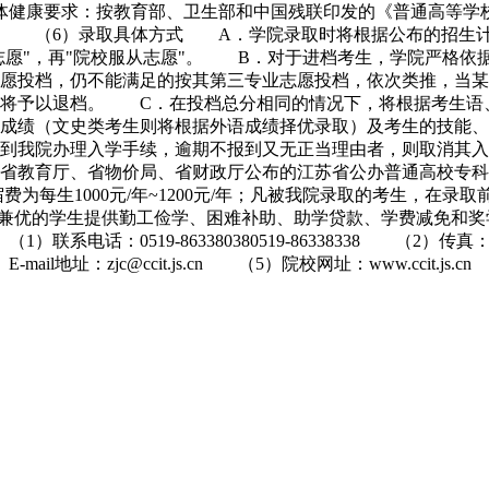
体健康要求：按教育部、卫生部和中国残联印发的《普通高等学
。 （6）录取具体方式 A．学院录取时将根据公布的招生计
志愿"，再"院校服从志愿"。 B．对于进档考生，学院严格依
愿投档，仍不能满足的按其第三专业志愿投档，依次类推，当某
，将予以退档。 C．在投档总分相同的情况下，将根据考生语
学成绩（文史类考生则将根据外语成绩择优录取）及考生的技能
到我院办理入学手续，逾期不报到又无正当理由者，则取消其入
教育厅、省物价局、省财政厅公布的江苏省公办普通高校专科收费
宿费为每生1000元/年~1200元/年；凡被我院录取的考生，
和品学兼优的学生提供勤工俭学、困难补助、助学贷款、学费减免
0519-863380380519-86338338 （2）传真：0519
：zjc@ccit.js.cn （5）院校网址：www.ccit.js.cn