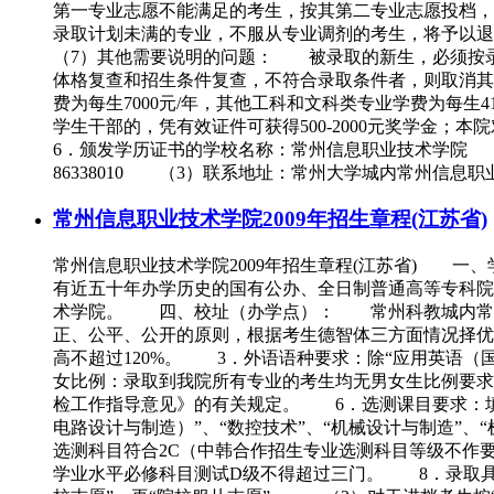
第一专业志愿不能满足的考生，按其第二专业志愿投档，
录取计划未满的专业，不服从专业调剂的考生，将予以
（7）其他需要说明的问题： 被录取的新生，必须按
体格复查和招生条件复查，不符合录取条件者，则取消其
费为每生7000元/年，其他工科和文科类专业学费为每生4
学生干部的，凭有效证件可获得500-2000元奖学
6．颁发学历证书的学校名称：常州信息职业技术学院 7、招生咨询联系
86338010 （3）联系地址：常州大学城内常州信息职业技术学院邮
常州信息职业技术学院2009年招生章程(江苏省)
常州信息职业技术学院2009年招生章程(江苏省)
有近五十年办学历史的国有公办、全日制普通高等专科院
术学院。 四、校址（办学点）： 常州科教城内常州
正、公平、公开的原则，根据考生德智体三方面情况择
高不超过120%。 3．外语语种要求：除“应用英语
女比例：录取到我院所有专业的考生均无男女生比例要
检工作指导意见》的有关规定。 6．选测课目要求：填报
电路设计与制造）”、“数控技术”、“机械设计与制造”
选测科目符合2C（中韩合作招生专业选测科目等级不作
学业水平必修科目测试D级不得超过三门。 8．录取具