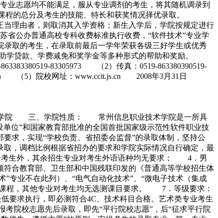
专业志愿均不能满足，服从专业调剂的考生，将其随机调录到
门课程的总分及考生的技能、特长和获奖情况择优录取。
正当理由者，则取消其入学资格；新生入学后，学院按规定进行
苏省公办普通高校专科收费标准执行收费，“软件技术”专业学
；凡被我院录取的考生，在录取前最后一学年荣获各级三好学生或优秀
补助、助学贷款、学费减免和奖学金等多种形式的帮助和奖励。
519-83305973 （2）传真：0519-863380390519-
（5）院校网址：www.ccit.js.cn 2008年3月31日
技术学院 三、学院性质： 常州信息职业技术学院是一所具
设单位”和国家教育部批准的全国首批国家级示范性软件职业技
求，实现“学校负责、省招委会监督”的录取体制，坚持公
录取，调档比例根据省招办的要求和学院实际情况自行确定，最
英语考生外，其余招生专业对考生外语语种均无要求； 4．男
须符合教育部、卫生部和中国残联印发的《普通高等学校招生体
”专业不在此列）、“电气自动化技术”、“微电子技术（集成
物理”课程，其他专业对考生均无选测课目要求。 7．等级要求：
低要求执行，即必测符合4C、技术科目合格。艺术类专业考生
考院校志愿先后录取，即先“平行院校志愿”，后“征求平行院