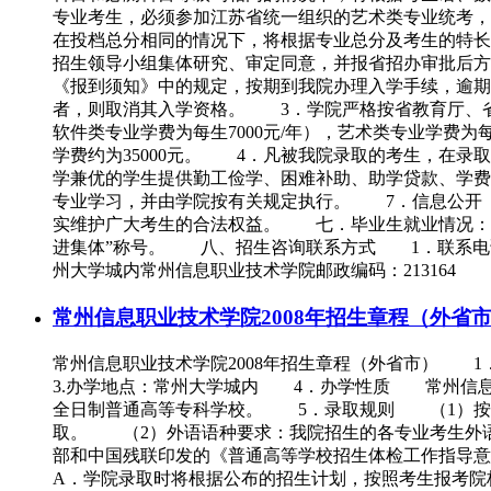
专业考生，必须参加江苏省统一组织的艺术类专业统考，
在投档总分相同的情况下，将根据专业总分及考生的特
招生领导小组集体研究、审定同意，并报省招办审批后
《报到须知》中的规定，按期到我院办理入学手续，逾
者，则取消其入学资格。 3．学院严格按省教育厅、省
软件类专业学费为每生7000元/年），艺术类专业学费为每生
学费约为35000元。 4．凡被我院录取的考生，在录
学兼优的学生提供勤工俭学、困难补助、助学贷款、学
专业学习，并由学院按有关规定执行。 7．信息公开 
实维护广大考生的合法权益。 七．毕业生就业情况： 
进集体”称号。 八、招生咨询联系方式 1．联系电话：0519-86338
州大学城内常州信息职业技术学院邮政编码：213164 4．E-ma
常州信息职业技术学院2008年招生章程（外省
常州信息职业技术学院2008年招生章程（外省市） 
3.办学地点：常州大学城内 4．办学性质 常州信息
全日制普通高等专科学校。 5．录取规则 （1）按教
取。 （2）外语语种要求：我院招生的各专业考生外
部和中国残联印发的《普通高等学校招生体检工作指导
A．学院录取时将根据公布的招生计划，按照考生报考院