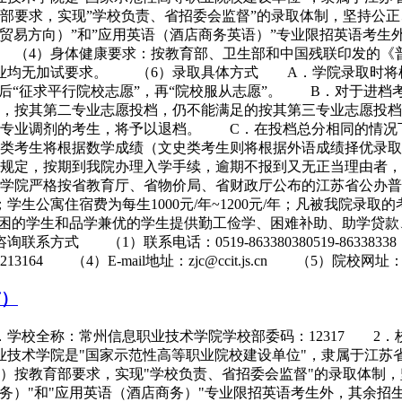
要求，实现”学校负责、省招委会监督”的录取体制，坚持公正
贸易方向）”和”应用英语（酒店商务英语）”专业限招英语考
 （4）身体健康要求：按教育部、卫生部和中国残联印发的《
业均无加试要求。 （6）录取具体方式 A．学院录取时将
后“征求平行院校志愿”，再“院校服从志愿”。 B．对于进档
，按其第二专业志愿投档，仍不能满足的按其第三专业志愿投档
从专业调剂的考生，将予以退档。 C．在投档总分相同的情况
工类考生将根据数学成绩（文史类考生则将根据外语成绩择优录
规定，按期到我院办理入学手续，逾期不报到又无正当理由者，
学院严格按省教育厅、省物价局、省财政厅公布的江苏省公办普
/年；学生公寓住宿费为每生1000元/年~1200元/年；凡被我
家庭贫困的学生和品学兼优的学生提供勤工俭学、困难补助、助学
1）联系电话：0519-863380380519-86338338 （2）
）E-mail地址：zjc@ccit.js.cn （5）院校网址：www.c
市）
．学校全称：常州信息职业技术学院学校部委码：12317 2
技术学院是"国家示范性高等职业院校建设单位"，隶属于江苏
按教育部要求，实现"学校负责、省招委会监督"的录取体制，
务）"和"应用英语（酒店商务）"专业限招英语考生外，其余