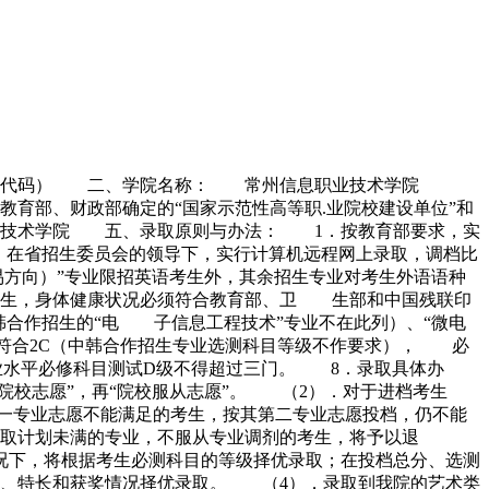
合作招生代码） 二、学院名称： 常州信息职业技术学院
育部、财政部确定的“国家示范性高等职.业院校建设单位”和
业技术学院 五、录取原则与办法： 1．按教育部要求，实
．在省招生委员会的领导下，实行计算机远程网上录取，调档比
易方向）”专业限招英语考生外，其余招生专业对考生外语语种
考生，身体健康状况必须符合教育部、卫 生部和中国残联印
韩合作招生的“电 子信息工程技术”专业不在此列）、“微电
目符合2C（中韩合作招生专业选测科目等级不作要求）， 必
业水平必修科目测试D级不得超过三门。 8．录取具体办
院校志愿”，再“院校服从志愿”。 （2）．对于进档考生
第一专业志愿不能满足的考生，按其第二专业志愿投档，仍不能
取计划未满的专业，不服从专业调剂的考生，将予以退
况下，将根据考生必测科目的等级择优录取；在投档总分、选测
能、特长和获奖情况择优录取。 （4）．录取到我院的艺术类