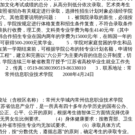
加文化考试成绩的总分，从高分到低分依次录取。艺术类考生
按照省招办有关规定进行录取，选择性招生计划对象必须经学院
六、其他需要说明的问题： 1．被我院录取的新生，必须按
后，学院按规定进行体格复查和招生条件复查，不符合录取条件
行收费，理工类、文科类专业学费为每生4140元/年（其中
。中韩合作招生专业在国内两年的学费为15000元/年，在韩国一年的
获得500-2000元奖学金。 5．学院对家庭贫困的学生和品
在第一学期结束前，可根据学院公布的转专业计划名额，申请转
工程”，建立和完善以"六公开"为主要内容的信息公开制度，切
学院连续三年被省教育厅授予“江苏省高校毕业生就业工作先
0 2．传真：0519-86380390519-86338010 3．联系地址：常
s.cn 常州信息职业技术学院 2008年4月24日
 2．校址（含校区名称）：常州大学城内常州信息职业技术学院
江苏省信息产业厅，是一所具有四十多年办学历史的国有公办、
公正、公平、公开的原则，根据考生德智体三方面情况择优录
无男女生比例要求。 （4）身体健康要求：按教育部、卫生
院在外省市招生专业均无加试要求。 （6）录取具体方式
分，按“分数优先，遵循志愿”的原则，确定考生的录取专业。