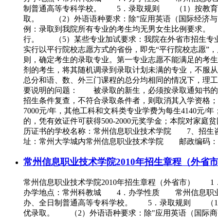
制普通高等专科学校。 5．录取规则 （1）按教育部
取。 （2）外语语种要求：除”应用英语（国际经济与
例：录取到我院所有专业的考生均无男女生比例要求。
行。 （5）某些专业加试要求：我院在外省市招生专
实行以平行院校志愿方式的省份，即先“平行院校志愿”，
则，确定考生的录取专业。第一专业志愿不能满足的考生
剂的考生，将其随机调录到录取计划未满的专业，不服
总分和语、数、外三门课程的总分均相同的情况下，理
要说明的问题： 被录取的新生，必须按录取通知书的
招生条件复查，不符合录取条件者，则取消其入学资格；
7000元/年，其他工科和文科类专业学费为每生4140元
的，凭有效证件可获得500-2000元奖学金；本院对
历证书的学校名称：常州信息职业技术学院 7、招生咨询联系方式 （
址：常州大学城内常州信息职业技术学院 邮政编码：213164 （4
常州信息职业技术学院2010年招生章程（外省
常州信息职业技术学院2010年招生章程（外省市） 1
办学地点：常州科教城 4．办学性质 常州信息职业
办、全日制普通高等专科学校。 5．录取规则 （1）
优录取。 （2）外语语种要求：除"应用英语（国际商