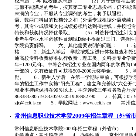
校志愿”，再“院校服从志愿”。 （2）对于进档考生按
志愿不能满足的考生，按其第二专业志愿投档，仍不能满
未满的专业，不服从专业调剂的考生，将予以退档。 
语、数两门科目的投档分之和（外语专业根据外语成绩
考，其专业成绩和文化成绩必须均达到省控线，并按照专
特长和获奖情况择优录取。 （5）对选择性招生计划的
业考生学业水平必修科目测试D级不得超过三门。选择性
学院负责解释。 六、其他需要说明的问题： 1．被
格。 2．新生入学后，学院按规定进行体格复查和招
通高校专科收费标准执行收费，理工类、文科类专业学费为每生
年~1200元/年。中韩合作招生专业在国内两年的学费为
干部的，凭有效证件可获得500-2000元奖学金。 
励。 6．新生入学后，在第一学期结束前，可根据学院
年的招生工作中实施“阳光工程”，建立和完善以"六公
就业率持续保持在99％以上，学院连续三年被省教育厅授予“
863383380519-833059730519-88982790 2
zjc@ccit.js.cn 5．学院网址：www.ccit.js.c
常州信息职业技术学院2009年招生章程（外省
常州信息职业技术学院2009年招生章程（外省市） 1
办学地点：常州科教城 4．办学性质 常州信息职业