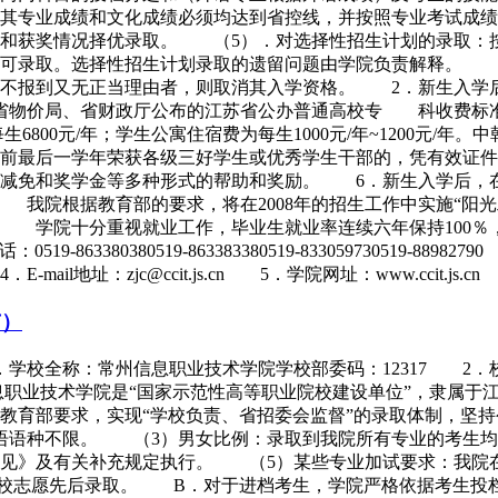
其专业成绩和文化成绩必须均达到省控线，并按照专业考试成绩
长和获奖情况择优录取。 （5）．对选择性招生计划的录取：
方可录取。选择性招生计划录取的遗留问题由学院负责解释。 
期不报到又无正当理由者，则取消其入学资格。 2．新生入学
物价局、省财政厅公布的江苏省公办普通高校专 科收费标准执
6800元/年；学生公寓住宿费为每生1000元/年~1200元/年
取前最后一学年荣获各级三好学生或优秀学生干部的，凭有效证件可
费减免和奖学金等多种形式的帮助和奖励。 6．新生入学后，
我院根据教育部的要求，将在2008年的招生工作中实施“阳光
学院十分重视就业工作，毕业生就业率连续六年保持100％，
0380519-863383380519-833059730519-8898279
il地址：zjc@ccit.js.cn 5．学院网址：www.ccit.j
市）
1．学校全称：常州信息职业技术学院学校部委码：12317
职业技术学院是“国家示范性高等职业院校建设单位”，隶属于
育部要求，实现“学校负责、省招委会监督”的录取体制，坚持
语语种不限。 （3）男女比例：录取到我院所有专业的考生均
意见》及有关补充规定执行。 （5）某些专业加试要求：我
校志愿先后录取。 B．对于进档考生，学院严格依据考生投档