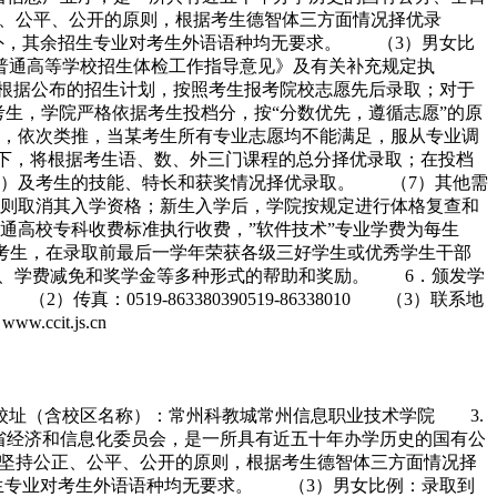
、公平、公开的原则，根据考生德智体三方面情况择优录
生外，其余招生专业对考生外语语种均无要求。 （3）男女比
普通高等学校招生体检工作指导意见》及有关补充规定执
根据公布的招生计划，按照考生报考院校志愿先后录取；对于
考生，学院严格依据考生投档分，按“分数优先，遵循志愿”的原
，依次类推，当某考生所有专业志愿均不能满足，服从专业调
下，将根据考生语、数、外三门课程的总分择优录取；在投档
取）及考生的技能、特长和获奖情况择优录取。 （7）其他需
则取消其入学资格；新生入学后，学院按规定进行体格复查和
通高校专科收费标准执行收费，”软件技术”专业学费为每生
院录取的考生，在录取前最后一学年荣获各级三好学生或优秀学生干部
贷款、学费减免和奖学金等多种形式的帮助和奖励。 6．颁发学
传真：0519-863380390519-86338010 （3）联系地
cit.js.cn
．校址（含校区名称）：常州科教城常州信息职业技术学院 3.
省经济和信息化委员会，是一所具有近五十年办学历史的国有公
坚持公正、公平、公开的原则，根据考生德智体三方面情况择
招生专业对考生外语语种均无要求。 （3）男女比例：录取到