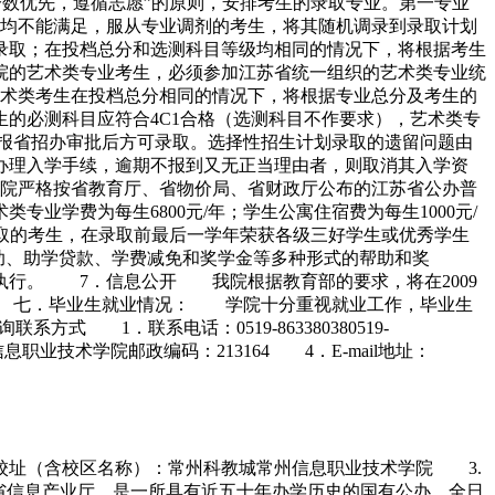
分数优先，遵循志愿”的原则，安排考生的录取专业。第一专业
均不能满足，服从专业调剂的考生，将其随机调录到录取计划
录取；在投档总分和选测科目等级均相同的情况下，将根据考生
院的艺术类专业考生，必须参加江苏省统一组织的艺术类专业统
术类考生在投档总分相同的情况下，将根据专业总分及考生的
的必测科目应符合4C1合格（选测科目不作要求），艺术类专
报省招办审批后方可录取。选择性招生计划录取的遗留问题由
理入学手续，逾期不报到又无正当理由者，则取消其入学资
院严格按省教育厅、省物价局、省财政厅公布的江苏省公办普
专业学费为每生6800元/年；学生公寓住宿费为每生1000元/
我院录取的考生，在录取前最后一学年荣获各级三好学生或优秀学生
补助、助学贷款、学费减免和奖学金等多种形式的帮助和奖
行。 7．信息公开 我院根据教育部的要求，将在2009
。 七．毕业生就业情况： 学院十分重视就业工作，毕业生
1．联系电话：0519-863380380519-
教城内常州信息职业技术学院邮政编码：213164 4．E-mail地址：
．校址（含校区名称）：常州科教城常州信息职业技术学院 3.
省信息产业厅，是一所具有近五十年办学历史的国有公办、全日