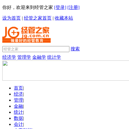
你好，欢迎来到经管之家
[登录]
[注册]
设为首页
|
经管之家首页
|
收藏本站
搜索
经济学
管理学
金融学
统计学
首页
|
经济
|
管理
|
金融
|
统计
|
数据
|
会计
|