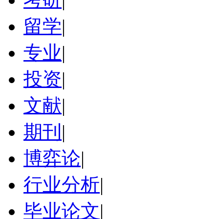
留学
|
专业
|
投资
|
文献
|
期刊
|
博弈论
|
行业分析
|
毕业论文
|