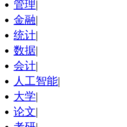
管理
|
金融
|
统计
|
数据
|
会计
|
人工智能
|
大学
|
论文
|
考研
|