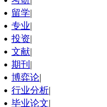
留学
|
专业
|
投资
|
文献
|
期刊
|
博弈论
|
行业分析
|
毕业论文
|