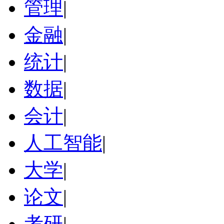
管理
|
金融
|
统计
|
数据
|
会计
|
人工智能
|
大学
|
论文
|
考研
|