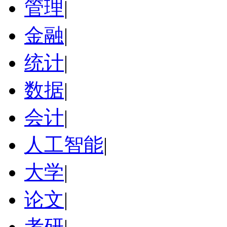
管理
|
金融
|
统计
|
数据
|
会计
|
人工智能
|
大学
|
论文
|
考研
|