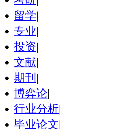
留学
|
专业
|
投资
|
文献
|
期刊
|
博弈论
|
行业分析
|
毕业论文
|