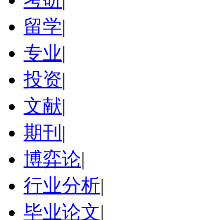
留学
|
专业
|
投资
|
文献
|
期刊
|
博弈论
|
行业分析
|
毕业论文
|