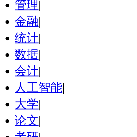
管理
|
金融
|
统计
|
数据
|
会计
|
人工智能
|
大学
|
论文
|
考研
|