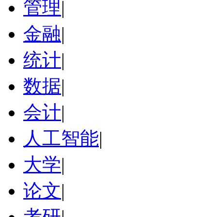
管理
|
金融
|
统计
|
数据
|
会计
|
人工智能
|
大学
|
论文
|
考研
|