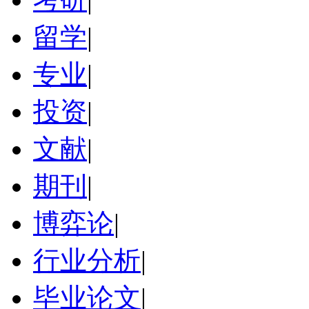
留学
|
专业
|
投资
|
文献
|
期刊
|
博弈论
|
行业分析
|
毕业论文
|