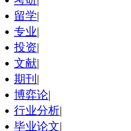
留学
|
专业
|
投资
|
文献
|
期刊
|
博弈论
|
行业分析
|
毕业论文
|