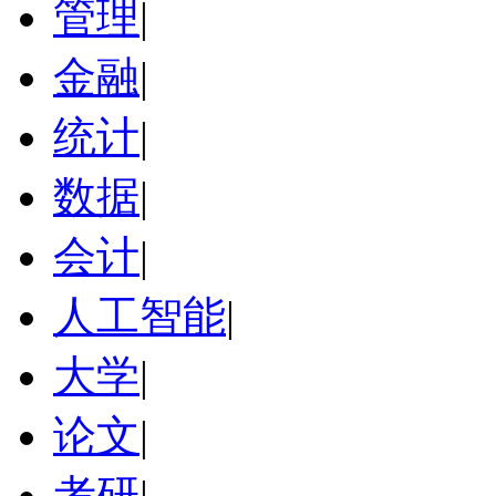
管理
|
金融
|
统计
|
数据
|
会计
|
人工智能
|
大学
|
论文
|
考研
|