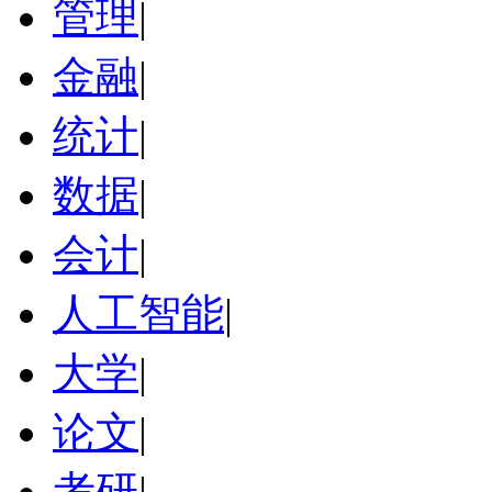
管理
|
金融
|
统计
|
数据
|
会计
|
人工智能
|
大学
|
论文
|
考研
|