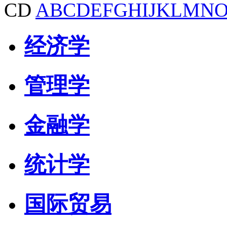
CD
A
B
C
D
E
F
G
H
I
J
K
L
M
N
经济学
管理学
金融学
统计学
国际贸易