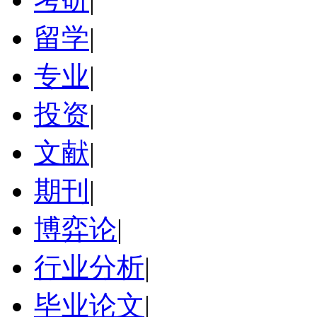
留学
|
专业
|
投资
|
文献
|
期刊
|
博弈论
|
行业分析
|
毕业论文
|