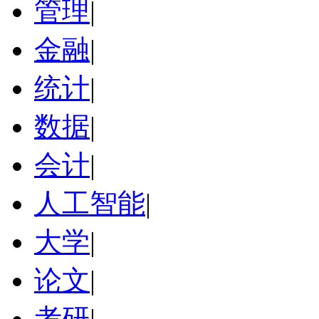
管理
|
金融
|
统计
|
数据
|
会计
|
人工智能
|
大学
|
论文
|
考研
|