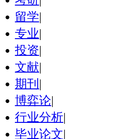
留学
|
专业
|
投资
|
文献
|
期刊
|
博弈论
|
行业分析
|
毕业论文
|