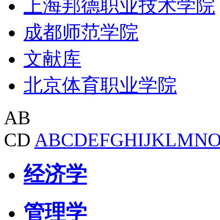
上海邦德职业技术学院
成都师范学院
文献库
北京体育职业学院
AB
CD
A
B
C
D
E
F
G
H
I
J
K
L
M
N
经济学
管理学