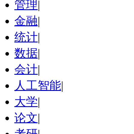
管理
|
金融
|
统计
|
数据
|
会计
|
人工智能
|
大学
|
论文
|
考研
|