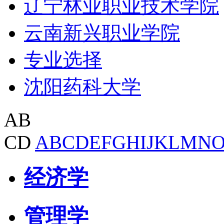
辽宁林业职业技术学院
云南新兴职业学院
专业选择
沈阳药科大学
AB
CD
A
B
C
D
E
F
G
H
I
J
K
L
M
N
经济学
管理学