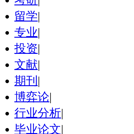
留学
|
专业
|
投资
|
文献
|
期刊
|
博弈论
|
行业分析
|
毕业论文
|