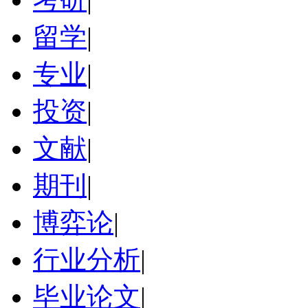
留学
|
专业
|
投资
|
文献
|
期刊
|
博弈论
|
行业分析
|
毕业论文
|