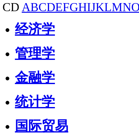
CD
A
B
C
D
E
F
G
H
I
J
K
L
M
N
经济学
管理学
金融学
统计学
国际贸易