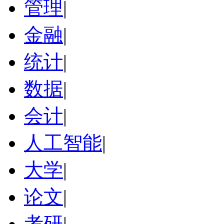
管理
|
金融
|
统计
|
数据
|
会计
|
人工智能
|
大学
|
论文
|
考研
|