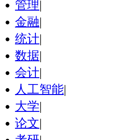
管理
|
金融
|
统计
|
数据
|
会计
|
人工智能
|
大学
|
论文
|
考研
|