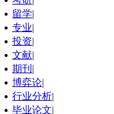
留学
|
专业
|
投资
|
文献
|
期刊
|
博弈论
|
行业分析
|
毕业论文
|