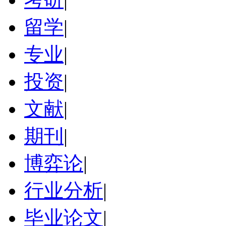
留学
|
专业
|
投资
|
文献
|
期刊
|
博弈论
|
行业分析
|
毕业论文
|