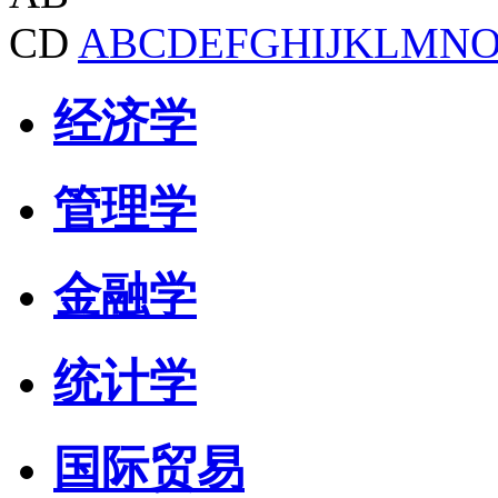
CD
A
B
C
D
E
F
G
H
I
J
K
L
M
N
经济学
管理学
金融学
统计学
国际贸易