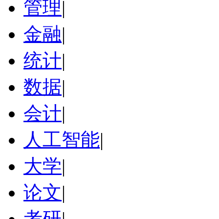
管理
|
金融
|
统计
|
数据
|
会计
|
人工智能
|
大学
|
论文
|
考研
|