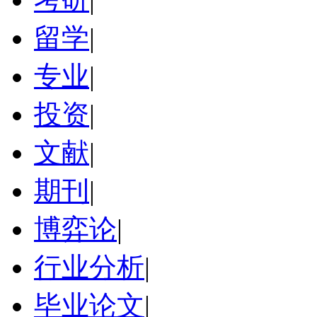
留学
|
专业
|
投资
|
文献
|
期刊
|
博弈论
|
行业分析
|
毕业论文
|