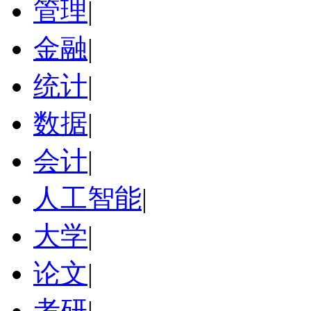
管理
|
金融
|
统计
|
数据
|
会计
|
人工智能
|
大学
|
论文
|
考研
|