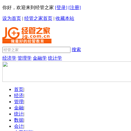
你好，欢迎来到经管之家
[登录]
[注册]
设为首页
|
经管之家首页
|
收藏本站
搜索
经济学
管理学
金融学
统计学
首页
|
经济
|
管理
|
金融
|
统计
|
数据
|
会计
|