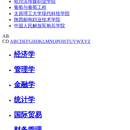
哈尔滨传媒职业学院
葡萄与葡萄工程
太原理工大学现代科技学院
陕西邮电职业技术学院
中国人民解放军炮兵学院
AB
CD
A
B
C
D
E
F
G
H
I
J
K
L
M
N
O
P
Q
I
S
T
U
V
W
X
Y
Z
经济学
管理学
金融学
统计学
国际贸易
财务管理