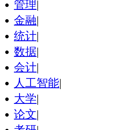
管理
|
金融
|
统计
|
数据
|
会计
|
人工智能
|
大学
|
论文
|
考研
|