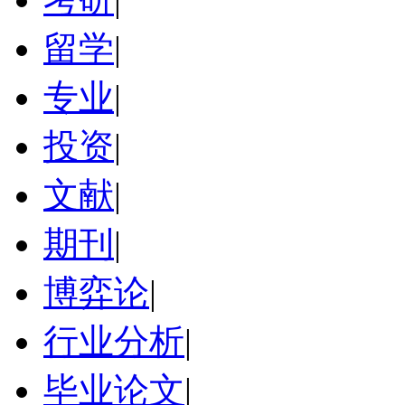
留学
|
专业
|
投资
|
文献
|
期刊
|
博弈论
|
行业分析
|
毕业论文
|