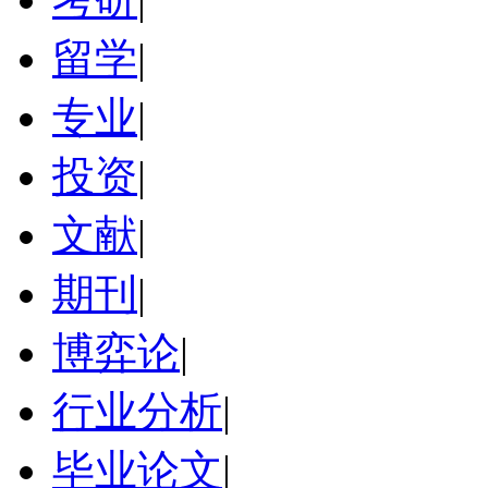
留学
|
专业
|
投资
|
文献
|
期刊
|
博弈论
|
行业分析
|
毕业论文
|