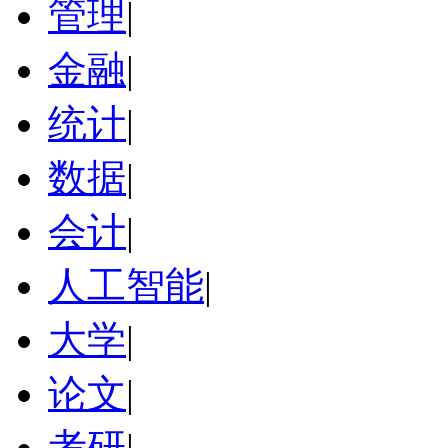
管理
|
金融
|
统计
|
数据
|
会计
|
人工智能
|
大学
|
论文
|
考研
|