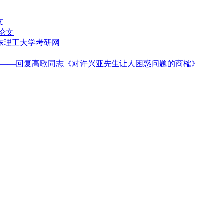
文
论文
华东理工大学考研网
——回复高歌同志《对许兴亚先生让人困惑问题的商榷》