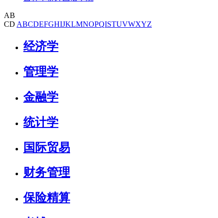
AB
CD
A
B
C
D
E
F
G
H
I
J
K
L
M
N
O
P
Q
I
S
T
U
V
W
X
Y
Z
经济学
管理学
金融学
统计学
国际贸易
财务管理
保险精算