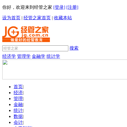
你好，欢迎来到经管之家
[登录]
[注册]
设为首页
|
经管之家首页
|
收藏本站
搜索
经济学
管理学
金融学
统计学
首页
|
经济
|
管理
|
金融
|
统计
|
数据
|
会计
|