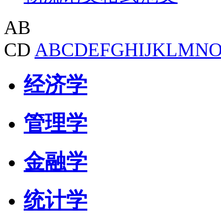
AB
CD
A
B
C
D
E
F
G
H
I
J
K
L
M
N
经济学
管理学
金融学
统计学