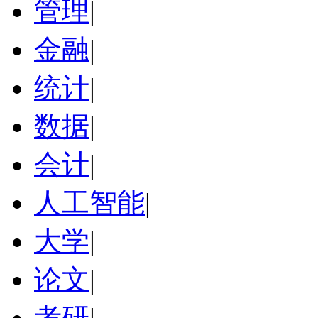
管理
|
金融
|
统计
|
数据
|
会计
|
人工智能
|
大学
|
论文
|
考研
|