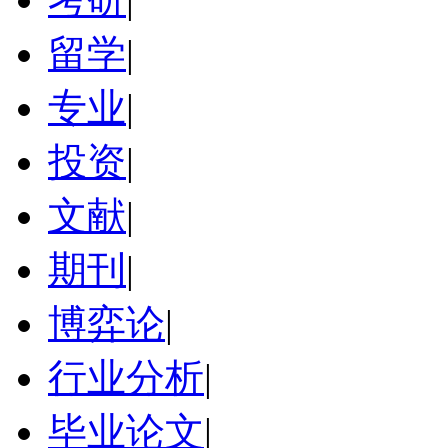
留学
|
专业
|
投资
|
文献
|
期刊
|
博弈论
|
行业分析
|
毕业论文
|