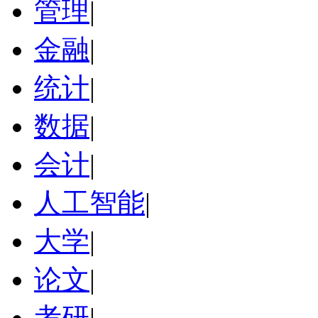
管理
|
金融
|
统计
|
数据
|
会计
|
人工智能
|
大学
|
论文
|
考研
|