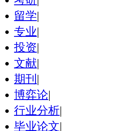
留学
|
专业
|
投资
|
文献
|
期刊
|
博弈论
|
行业分析
|
毕业论文
|