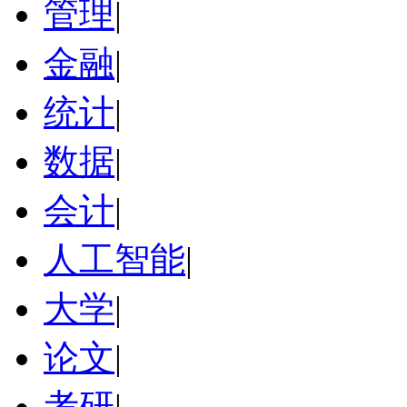
管理
|
金融
|
统计
|
数据
|
会计
|
人工智能
|
大学
|
论文
|
考研
|