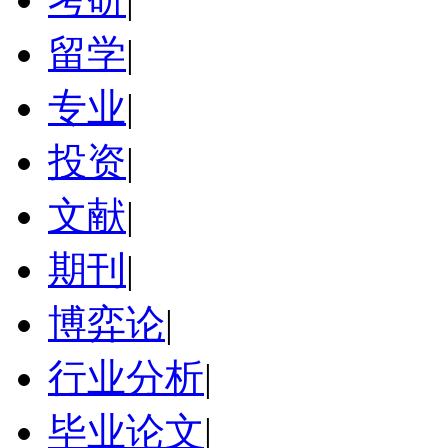
留学
|
专业
|
投资
|
文献
|
期刊
|
博弈论
|
行业分析
|
毕业论文
|