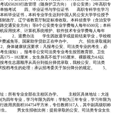
考试650203行政管理（随身护卫方向）（非公安类）2年高职专
科理工和单独考试 四、毕业证书与学位证书 高职专科学生学习
本科毕业证书，本科专业学生达到中国人民公安大学学位授予
财政厅、辽宁省教育厅制定标准收取。本科侦查学（含治安学
交通安全方向）等8个公安类专业学费每人每年6500元；本科
计算机应用技术、计算机系统维护、软件技术专业学费每人每年
00元。 2、退费办法 学生因故退学或提前结束学业，学校根
学费减免等。国家助学贷款正在申办中。 六、招生录取规则
 2、身体健康状况要求：凡报考公安、司法类专业的考生，必
考生须知）。报考非公安司法类专业考生按照教育部、卫生
－182厘米，女生身高不低于165厘米、裸眼视力4.6以
，按考生志愿顺序从高分到低分择优录取，我校公安、司法类
求投档考生的处理：承认招考委关于加分降分的规定。 5、
地址：所有专业全部在主校区办学。 主校区具体地址：大连
为四年专业，学习年限为四年；学制为三年专业，学习年限为
房面积104754平方米，专任教师317人，其中副高级职称
语种考生。 男女生招收比例：提前录取的公安、司法类专业女生