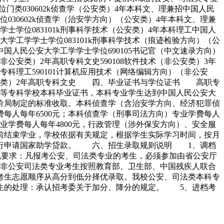
类030602k侦查学（公安类）4年本科文、理兼招中国人民
030602k侦查学（治安学方向）（公安类）4年本科文、理兼
士学位083101k刑事科学技术（公安类）4年本科理工中国人
大学工学学士学位083101k刑事科学技术（痕迹检验方向）（公
中国人民公安大学工学学士学位690105书记官（中文速录方向）
非公安类）2年高职专科文史590108软件技术（非公安类）3年
职专科理工590101计算机应用技术（网络编辑方向）（非公安
（非公安类）2年高职专科文史 四、毕业证书与学位证书 高职专
等专科学校本科毕业证书，本科专业学生达到中国人民公安大
局制定的标准收取。本科侦查学（含治安学方向、经济犯罪侦
每人每年6500元；本科侦查学（刑事司法方向）专业学费每人
业学费每人每年4800元，行政管理（涉外保安方向）、安全服
前结束学业，学校依据有关规定，根据学生实际学习时间，按月
银行申请国家助学贷款。 六、招生录取规则说明 1、调档
状况要求：凡报考公安、司法类专业的考生，必须参加由省公安厅
非公安司法类专业考生按照教育部、卫生部、中国残疾人联合
考生志愿顺序从高分到低分择优录取。我校公安、司法类本科专
生的处理：承认招考委关于加分、降分的规定。 5、进档考