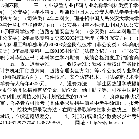
比例不限。 三、专业设置专业代码专业名称学制科类授予学位门
方向）（公安类）4年本科文、理兼招中国人民公安大学法学学士学位
事司法方向）（司法类）4年本科文、理兼招中国人民公安大学法学学
安全与计算机犯罪侦查方向）（公安类）4年本科理工中国人民公安
01k刑事科学技术（道路交通安全方向）（公安类）4年本科理工
非公安类）2年高职专科文史650203行政管理（涉外保安方向）（
职专科理工和单独考试690303安全防范技术（非公安类）3年高
非公安类）3年高职专科理工690105书记官（法律文秘方向）
职专科毕业证书；本科学生学习期满，成绩合格颁发辽宁警官高
。 五、收、退费标准 1、收取标准：我校学费按辽宁省物价
计算机犯罪侦查方向、道路交通安全方向）等7个公安类专业学费
术（网络编辑方向）、软件技术、安全防范技术、司法鉴定技术专
学费每人每年4300元。 2、退费办法 学生因故退学或提
困助学的具体措施有奖学金、助学金、勤工助学等。可在中国
高职专科批次调挡比例为计划招生数的120%。 2、身体健康
审，合格者方可报考（具体要求见招生简章中考生须知）。报考
。 3、院校志愿录取办法：在同批录取学校控制分数线上，按
次录取，不设志愿级差分。 4、对加分或降低分数要求投档考
70411-86729865。 网址：http//zsjy.lnpc.cn