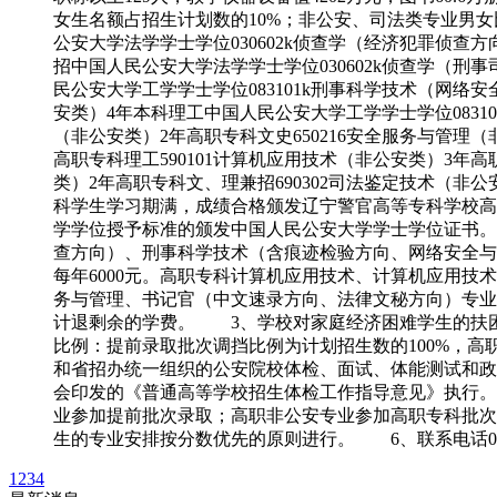
女生名额占招生计划数的10%；非公安、司法类专业男女
公安大学法学学士学位030602k侦查学（经济犯罪侦查
招中国人民公安大学法学学士学位030602k侦查学（刑
民公安大学工学学士学位083101k刑事科学技术（网络
安类）4年本科理工中国人民公安大学工学学士学位0831
（非公安类）2年高职专科文史650216安全服务与管理（
高职专科理工590101计算机应用技术（非公安类）3年高
类）2年高职专科文、理兼招690302司法鉴定技术（
科学生学习期满，成绩合格颁发辽宁警官高等专科学校高
学学位授予标准的颁发中国人民公安大学学士学位证书
查方向）、刑事科学技术（含痕迹检验方向、网络安全与
每年6000元。高职专科计算机应用技术、计算机应用技
务与管理、书记官（中文速录方向、法律文秘方向）专业
计退剩余的学费。 3、学校对家庭经济困难学生的扶
比例：提前录取批次调挡比例为计划招生数的100%，
和省招办统一组织的公安院校体检、面试、体能测试和政
会印发的《普通高等学校招生体检工作指导意见》执行
业参加提前批次录取；高职非公安专业参加高职专科批
生的专业安排按分数优先的原则进行。 6、联系电话0411-8672977
1
2
3
4