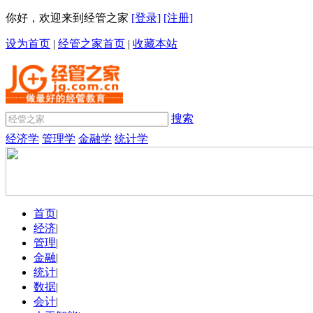
你好，欢迎来到经管之家
[登录]
[注册]
设为首页
|
经管之家首页
|
收藏本站
搜索
经济学
管理学
金融学
统计学
首页
|
经济
|
管理
|
金融
|
统计
|
数据
|
会计
|