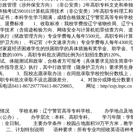
3行政管理（涉外保安方向）（非公安类）2年高职专科文史和单独
工和单独考试590101计算机应用技术（非公安类）3年高职专
证书；本科学生学习期满，成绩合格颁发辽宁警官高等专科学校
、退费标准 1、收取标准：我校学费按辽宁省物价局、辽宁省
学技术（含痕迹检验方向、网络安全与计算机犯罪侦查方向、道路
事执行（狱政管理方向）专业学费每人每年5500元。高职专科
随身护卫方向）、书记官（中文速录方向）专业学费每人每年43
对家庭经济困难学生的扶困助学的具体措施有奖学金、助学金、
数的100%，高职专科批次调挡比例为计划招生数的120%。
试、体能测试和政审，合格者方可报考（具体要求见招生简章中
指导意见》执行，其中行政管理（随身护卫方向）要求男生身高175
无疾病。 3、院校志愿录取办法：在同批录取学校控制分数线上
高职专科批次录取不设志愿级差分。 4、对加分或降低分数要
97770411-86729865。 网址：http//zsjy.lnpc.cn
自然情况 学校名称：辽宁警官高等专科学校。 办学地点及
校（公办）。 办学层次：本科、高职专科。 学习年限：学制
日制。 主要办学条件：校园占地面积59万平方米，教学行政用
.5万册。 二、计划特别说明 语种要求：所有专业均招收英语