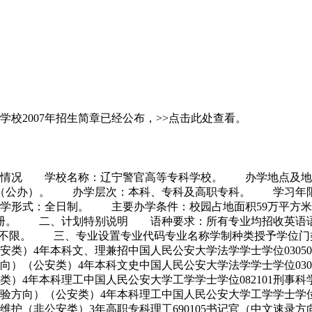
学校2007年招生简章已经公布，>>点击此处查看。
自然情况 学校名称：辽宁警官高等专科学校。 办学地点及
校（公办）。 办学层次：本科、专科及高职专科。 学习年限
形式：全日制。 主要办学条件：校园占地面积59万平方米，教
书60万册。 二、计划特别说明 语种要求：所有专业均招收
不限。 三、专业设置专业代码专业名称学制种类授予学位门类0
公安类）4年本科文、理兼招中国人民公安大学法学学士学位030
方向）（公安类）4年本科文史中国人民公安大学法学学士学位03
安类）4年本科理工中国人民公安大学工学学士学位082101刑
检验方向）（公安类）4年本科理工中国人民公安大学工学学士学位
维护（非公安类）3年高职专科理工690105书记官（中文速录方