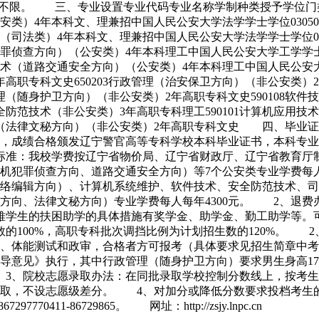
不限。 三、专业设置专业代码专业名称学制种类授予学位门类0
公安类）4年本科文、理兼招中国人民公安大学法学学士学位030
）（司法类）4年本科文、理兼招中国人民公安大学法学学士学位0
犯罪侦查方向）（公安类）4年本科理工中国人民公安大学工学学士
技术（道路交通安全方向）（公安类）4年本科理工中国人民公安大
年高职专科文史650203行政管理（治安保卫方向）（非公安类）
理（随身护卫方向）（非公安类）2年高职专科文史590108软件
全防范技术（非公安类）3年高职专科理工590101计算机应用技
书记官（法律文秘方向）（非公安类）2年高职专科文史 四、毕
，成绩合格颁发辽宁警官高等专科学校本科毕业证书，本科专业
准：我校学费按辽宁省物价局、辽宁省财政厅、辽宁省教育厅制
机犯罪侦查方向、道路交通安全方向）等7个公安类专业学费每人
网络编辑方向）、计算机系统维护、软件技术、安全防范技术、司
方向、法律文秘方向）专业学费每人每年4300元。 2、退
难学生的扶困助学的具体措施有奖学金、助学金、勤工助学等
的100%，高职专科批次调挡比例为计划招生数的120%。 
、体能测试和政审，合格者方可报考（具体要求见招生简章中考
意见》执行，其中行政管理（随身护卫方向）要求男生身高175－1
。 3、院校志愿录取办法：在同批录取学校控制分数线上，按考
录取，不设志愿级差分。 4、对加分或降低分数要求投档考生
11-86729865。 网址：http://zsjy.lnpc.cn