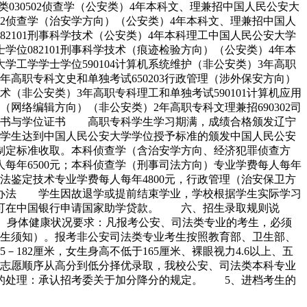
30502侦查学（公安类）4年本科文、理兼招中国人民公安大
502侦查学（治安学方向）（公安类）4年本科文、理兼招中国人
82101刑事科学技术（公安类）4年本科理工中国人民公安大学
学位082101刑事科学技术（痕迹检验方向）（公安类）4年本
学工学学士学位590104计算机系统维护（非公安类）3年高职
2年高职专科文史和单独考试650203行政管理（涉外保安方向）
技术（非公安类）3年高职专科理工和单独考试590101计算机应用
术（网络编辑方向）（非公安类）2年高职专科文理兼招690302司
业证书与学位证书 高职专科学生学习期满，成绩合格颁发辽宁
学生达到中国人民公安大学学位授予标准的颁发中国人民公安
定标准收取。本科侦查学（含治安学方向、经济犯罪侦查方
每年6500元；本科侦查学（刑事司法方向）专业学费每人每年
法鉴定技术专业学费每人每年4800元，行政管理（治安保卫方
费办法 学生因故退学或提前结束学业，学校根据学生实际学习
。可在中国银行申请国家助学贷款。 六、招生录取规则说
2、身体健康状况要求：凡报考公安、司法类专业的考生，必须
生须知）。报考非公安司法类专业考生按照教育部、卫生部、
82厘米，女生身高不低于165厘米、裸眼视力4.6以上、五
生志愿顺序从高分到低分择优录取，我校公安、司法类本科专业
的处理：承认招考委关于加分降分的规定。 5、进档考生的