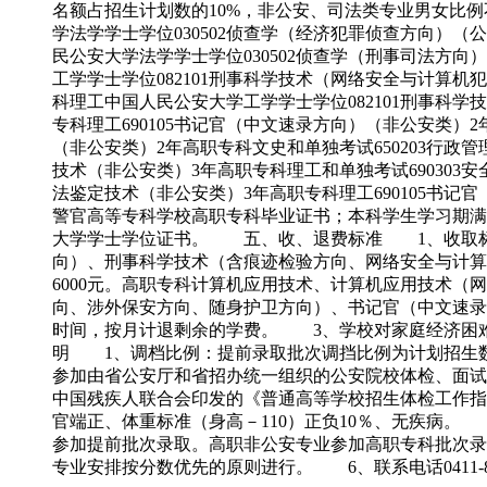
名额占招生计划数的10%，非公安、司法类专业男女比例
学法学学士学位030502侦查学（经济犯罪侦查方向）（
民公安大学法学学士学位030502侦查学（刑事司法方向
工学学士学位082101刑事科学技术（网络安全与计算机
科理工中国人民公安大学工学学士学位082101刑事科学
专科理工690105书记官（中文速录方向）（非公安类）2
（非公安类）2年高职专科文史和单独考试650203行政管
技术（非公安类）3年高职专科理工和单独考试690303安
法鉴定技术（非公安类）3年高职专科理工690105
警官高等专科学校高职专科毕业证书；本科学生学习期满
大学学士学位证书。 五、收、退费标准 1、收取标
向）、刑事科学技术（含痕迹检验方向、网络安全与计算
6000元。高职专科计算机应用技术、计算机应用技术（
向、涉外保安方向、随身护卫方向）、书记官（中文速录
时间，按月计退剩余的学费。 3、学校对家庭经济困
明 1、调档比例：提前录取批次调挡比例为计划招生数
参加由省公安厅和省招办统一组织的公安院校体检、面试
中国残疾人联合会印发的《普通高等学校招生体检工作指导
官端正、体重标准（身高－110）正负10％、无疾病
参加提前批次录取。高职非公安专业参加高职专科批次
专业安排按分数优先的原则进行。 6、联系电话0411-8672977704