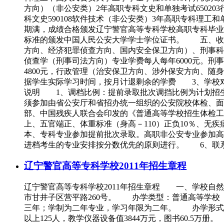
方向）（非公安类）2年高职专科文史和单独考试65020
科文史590108软件技术（非公安类）3年高职专科理
期满，成绩合格颁发辽宁警官高等专科学校高职专科毕业
标准的颁发中国人民公安大学学士学位证书。 五、收
方向、经济犯罪侦查方向、国内安全保卫方向）、刑事科
侦查学（刑事司法方向）专业学费每人每年6000元。刑
4800元，行政管理（治安保卫方向、涉外保安方向、
据学生实际学习时间，按月计退剩余的学费 3、学校
说明 1、调档比例：提前录取批次调挡比例为计划招生
须参加由省公安厅和省招办统一组织的公安院校体检、面
部、中国残疾人联合会印发的《普通高等学校招生体检工作
上、五官端正、体重标准（身高－110）正负10％、
本、专科专业参加提前批次录取。高职非公安专业参加
进档考生的专业安排按分数优先的原则进行。 6、联系电话0411-8672
辽宁警官高等专科学校2011年招生章程
辽宁警官高等专科学校2011年招生章程 一、学校
市甘井子区营平路260号。 办学类型：普通高等学
三年；学制为二年专业，学习年限为二年。 办学形式：全
以上125人，教学仪器设备值3844万元，图书60