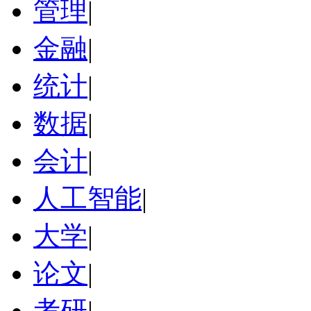
管理
|
金融
|
统计
|
数据
|
会计
|
人工智能
|
大学
|
论文
|
考研
|