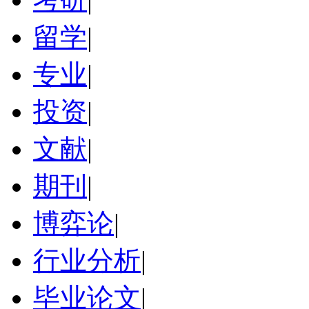
留学
|
专业
|
投资
|
文献
|
期刊
|
博弈论
|
行业分析
|
毕业论文
|