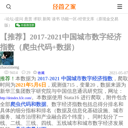
›
论坛
›
提问 悬赏 求职 新闻 读书 功能一区
›
经管文库（原现金交易
版）
【推荐】2017-2021中国城市数字经济
指数（爬虫代码+数据）
zhaozimeng
9414
29
收藏
2021-05-07
推荐！
本数据为
2017-2021 中国城市数字经济指数
，爬取
时间为
2021年5月6日
，观测值715，变量20，数据来源为
新华三集团数字研究院与中国信息通讯研究院，网址：
。本数据使用 Stata16 进行爬取，附件包含
http://deindex.h3c.com/
全部
爬虫代码和数据
。数字经济指数包括总得分排名和
具体的细分指标和排名（数据及信息化基础设施、城市
服务、城市治理和产业融合四个纬度）。同时划分了一
线、二线、三线、四线、五线城市和城市数字经济发展