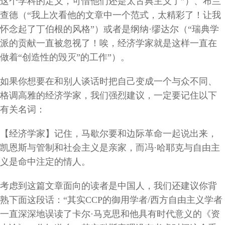
这个学科的定义，可惜他们还是太古典主义了
”
）、布兰
查德（
“
我上次看他的文章中一个范式，太精彩了！让我
怀念起了丁伯根的风格
”
）或者是纲纳
·
缪达尔（
“
瑞典学
派的贡献一直被忽视了！唉，经济学家就是这样一直在
做着
“
创造性的毁灭
”
的工作
”
）。
如果你想要在和别人谈话时把自己变成一个与众不同、
格调高雅的经济学家，我们强烈建议，一定要记住以下
有关名词：
【经济学家】记住，马歇尔要和边际革命一起说出来，
凯恩斯与管制和社会主义是亲家，而冯
·
哈耶克与自由主
义是命中注定的情人。
考虑到这篇文章面向的读者是中国人，我们还建议你背
熟下面这段话：
“
其实
CCP
的御用学者
/
西方自由主义学者
一直深深地误读了卡尔
·
马克思和他具有时代意义的《资