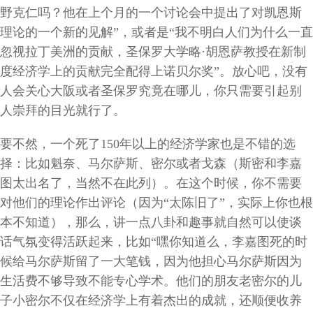
野克仁吗？他在上个月的一个讨论会中提出了对凯恩斯
理论的一个新的见解
”
，或者是
“
我不明白人们为什么一直
忽视拉丁美洲的贡献，圣保罗大学略
·
胡恩萨
教授在新制
度经济学上的贡献完全配得上诺贝尔奖
”
。放心吧，没有
人会关心大阪或者圣保罗究竟在哪儿，你只需要引起别
人崇拜的目光就行了。
要不然，一个死了
150
年以上的经济学家也是不错的选
择：比如魁奈、马尔萨斯、密尔或者戈森（斯密和李嘉
图太出名了，当然不在此列）。在这个时候，你不需要
对他们的理论作出评论（因为
“
太陈旧了
”
，实际上你也根
本不知道），那么，讲一点八卦和趣事就自然可以使谈
话气氛变得活跃起来，比如
“
嘿你知道么，李嘉图死的时
候给马尔萨斯留了一大笔钱，因为他担心马尔萨斯因为
生活费不够导致不能专心学术。他们的朋友老密尔的儿
子小密尔不仅在经济学上有着杰出的成就，还顺便收养