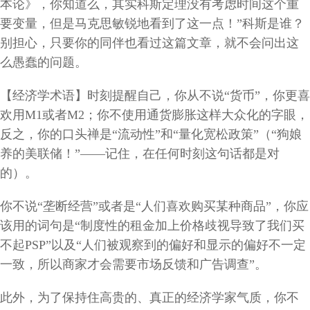
本论》，你知道么，其实科斯定理没有考虑时间这个重
要变量，但是马克思敏锐地看到了这一点！
”
科斯是谁？
别担心，只要你的同伴也看过这篇文章，就不会问出这
么愚蠢的问题。
【经济学术语】时刻提醒自己，你从不说
“
货币
”
，你更喜
欢用
M1
或者
M2
；你不使用通货膨胀这样大众化的字眼，
反之，你的口头禅是
“
流动性
”
和
“
量化宽松政策
”
（
“
狗娘
养的美联储！
”——
记住，在任何时刻这句话都是对
的）。
你不说
“
垄断经营
”
或者是
“
人们喜欢购买某种商品
”
，你应
该用的词句是
“
制度性的租金加上价格歧视导致了我们买
不起
PSP”
以及
“
人们被观察到的偏好和显示的偏好不一定
一致，所以商家才会需要市场反馈和广告调查
”
。
此外，为了保持住高贵的、真正的经济学家气质，你不