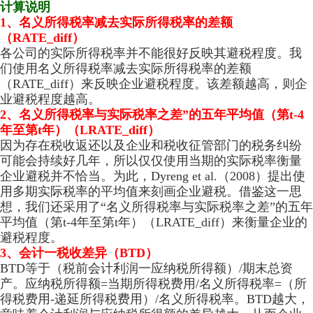
计算说明
1、
名义所得税率减去实际所得税率的差额
（RATE_diff）
各公司的实际所得税率并不能很好反映其避税程度。我
们使用名义所得税率减去实际所得税率的差额
（RATE_diff）来反映企业避税程度。该差额越高，则企
业避税程度越高。
2、
名义所得税率与实际税率之差”的五年平均值（第t-4
年至第t年）（LRATE_diff）
因为存在税收返还以及企业和税收征管部门的税务纠纷
可能会持续好几年，所以仅仅使用当期的实际税率衡量
企业避税并不恰当。为此，Dyreng et al.（2008）提出使
用多期实际税率的平均值来刻画企业避税。借鉴这一思
想，我们还采用了“名义所得税率与实际税率之差”的五年
平均值（第t-4年至第t年）（LRATE_diff）来衡量企业的
避税程度。
3、会计一税收差异（BTD）
BTD等于（税前会计利润一应纳税所得额）/期末总资
产。应纳税所得额=当期所得税费用/名义所得税率=（所
得税费用-递延所得税费用）/名义所得税率。BTD越大，