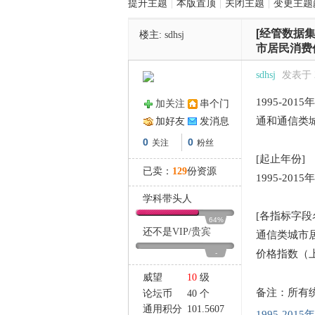
提升主题
|
本版置顶
|
关闭主题
|
变更主题
[经管数据集
楼主:
sdhsj
管
市居民消费
sdhsj
发表于 20
1995-2
加关注
串个门
通和通信类城
加好友
发消息
0
0
关注
粉丝
[起止年份]
已卖：
129
份资源
1995-2015年
之
学科带头人
[各指标字段
64%
还不是
VIP
/
贵宾
通信类城市居
价格指数（上
-
威望
10
级
备注：所有
论坛币
40 个
通用积分
101.5607
1995-2