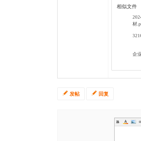
相似文件
20
材.p
32
企业
发帖
回复