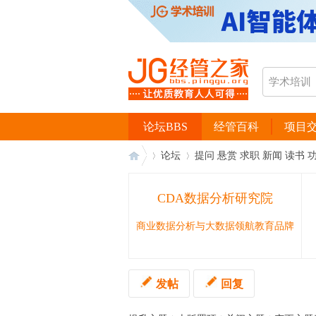
论坛BBS
经管百科
项目
论坛
提问 悬赏 求职 新闻 读书 
CDA数据分析研究院
经
›
›
商业数据分析与大数据领航教育品牌
发帖
回复