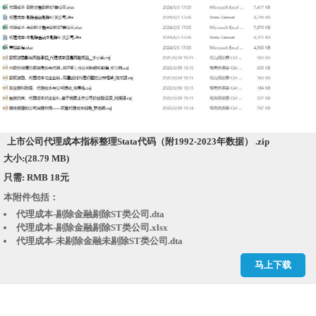
上市公司代理成本指标整理Stata代码（附1992-2023年数据） .zip
大小:(28.79 MB)
只需: RMB 18元
本附件包括：
代理成本-剔除金融剔除ST类公司.dta
代理成本-剔除金融剔除ST类公司.xlsx
代理成本-未剔除金融未剔除ST类公司.dta
代理成本-未剔除金融未剔除ST类公司.xlsx
马上下载
代码[经管之家momingqimiao7].do
内部控制信息披露质量与代理...007年上市公司的经验数据_杨玉凤.caj
基础数据.xlsx
媒体报道的公司治理作用——双重代理成本视角_罗进辉.caj