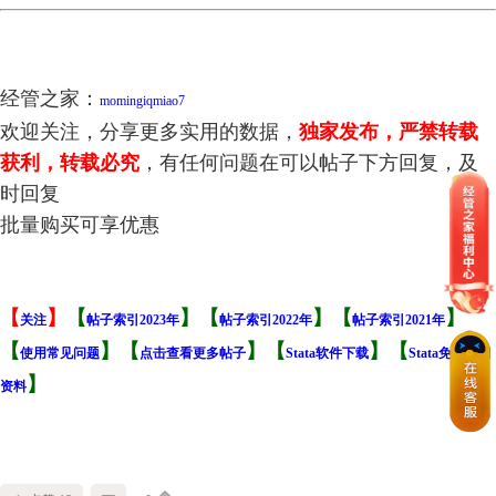
现金股利政策、代理成本与公司绩效_徐寿福.caj
股权激励、代理成本与企业绩...双重委托代理问题的分析框架_陈文强.caj
股权激励影响风险承担_代理成本还是风险规避__李小荣.caj
融资约束、代理成本对企业R...基于我国上市公司的经验证据_刘胜强.caj
经管之家：
momingiqmiao7
欢迎关注，分享更多实用的数据，
独家发布，严禁转载
获利，转载必究
，有任何问题在可以帖子下方回复，及
时回复
批量购买可享优惠
【
】
【
】【
】【
】
关注
帖子索引2023年
帖子索引2022年
帖子索引2021年
【
】
【
】【
】【
使用常见问题
点击查看更多帖子
Stata软件下载
Stata免费学习
】
资料