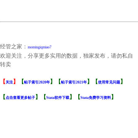
股权激励、代理成本与企业绩...双重委托代理问题的分析框架_陈文强.caj
股权激励影响风险承担_代理成本还是风险规避__李小荣.caj
融资约束、代理成本对企业R...基于我国上市公司的经验证据_刘胜强.caj
经管之家：
momingiqmiao7
欢迎关注，分享更多实用的数据，独家发布，请勿私自
转卖
【
】
【
】【
】【
】
关注
帖子索引2020年
帖子索引2021年
使用常见问题
【
】【
】【
】
点击查看更多帖子
Stata软件下载
Stata免费学习资料