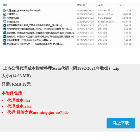
上市公司代理成本指标整理Stata代码（附1992-2021年数据） .zip
大小:(14.03 MB)
只需: RMB 19元
本附件包括：
代理成本.dta
代理成本.xlsx
代码[经管之家momingqimiao7].do
内部控制信息披露质量与代理...007年上市公司的经验数据_杨玉凤.caj
马上下载
基础数据.xlsx
媒体报道的公司治理作用——双重代理成本视角_罗进辉.caj
现金股利政策、代理成本与公司绩效_徐寿福.caj