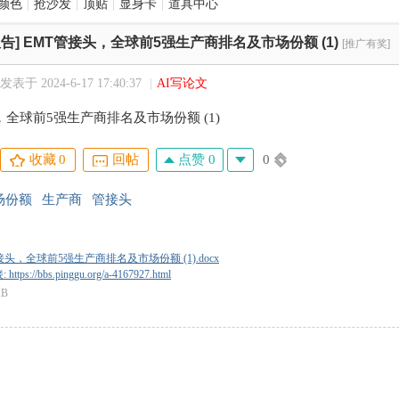
颜色
|
抢沙发
|
顶贴
|
显身卡
|
道具中心
告]
EMT管接头，全球前5强生产商排名及市场份额 (1)
[推广有奖]
发表于 2024-6-17 17:40:37
|
AI写论文
，全球前5强生产商排名及市场份额 (1)
点赞 0
0
收藏
0
回帖
场份额
生产商
管接头
接头，全球前5强生产商排名及市场份额 (1).docx
tps://bbs.pinggu.org/a-4167927.html
KB