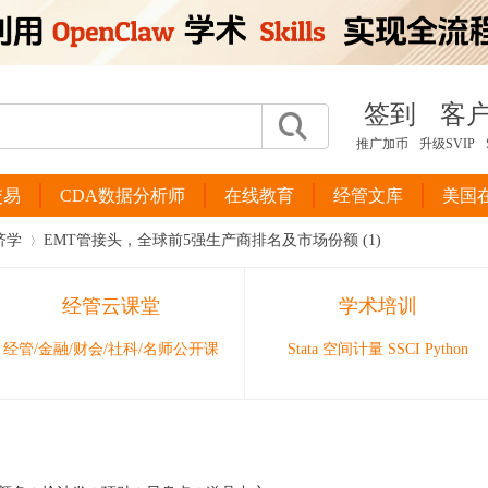
签到
客
推广加币
升级SVIP
交易
CDA数据分析师
在线教育
经管文库
美国
济学
EMT管接头，全球前5强生产商排名及市场份额 (1)
经管云课堂
学术培训
›
经管/金融/财会/社科/名师公开课
Stata 空间计量 SSCI Python