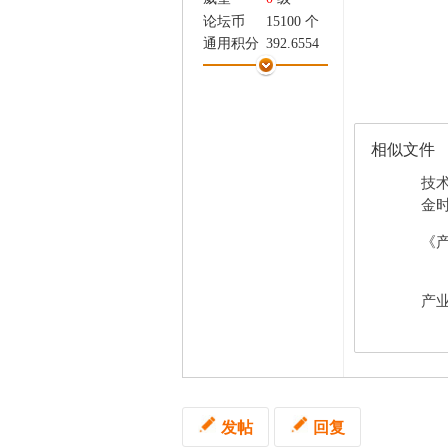
家
论坛币
15100 个
通用积分
392.6554
学术水平
0 点
热心指数
0 点
信用等级
0 点
经验
36959 点
相似文件
帖子
2672
精华
0
技
在线时间
227 小时
金时
注册时间
2024-6-5
《产
最后登录
2026-8-7
产业
发帖
回复