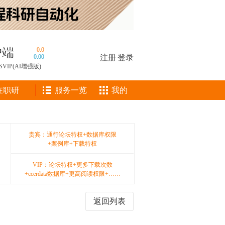
户端
0.0
0.00
注册
|
登录
SVIP(AI增强版)
在职研
服务一览
我的
贵宾：通行论坛特权+数据库权限
+案例库+下载特权
VIP：论坛特权+更多下载次数
+ccerdata数据库+更高阅读权限+……
返回列表