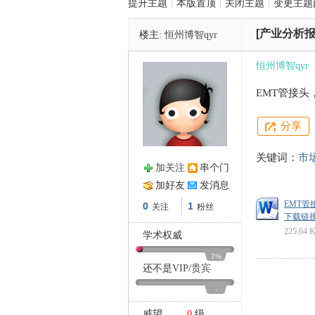
提升主题
|
本版置顶
|
关闭主题
|
变更主题
[产业分析报
楼主:
恒州博智qyr
管
恒州博智qyr
EMT管接头
分享
关键词：
市
加关注
串个门
之
加好友
发消息
EMT管
0
1
关注
粉丝
下载链接: ht
225.64 
学术权威
7%
还不是
VIP
/
贵宾
-
威望
0
级