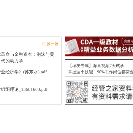
换一批
术革命与金融资本：泡沫与黄
代的动力学...
【坛友专属】海量视频7天试学
业经济学》(苏东水).pdf
掌握这个技能，90%工作岗位都需
组织理论_13681603.pdf