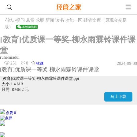
›
论坛
›
提问 悬赏 求职 新闻 读书 功能一区
›
经管文库（原现金交易
版）
[教育]优质课一等奖-柳永雨霖铃课件课
堂
ruhemiadui
251
0
收藏
2024-09-30
[教育]优质课一等奖-柳永雨霖铃课件课堂
[教育]优质课一等奖-柳永雨霖铃课件课堂.ppt
大小:1.4 MB
只需: RMB 2 元
马上下载
点赞 0