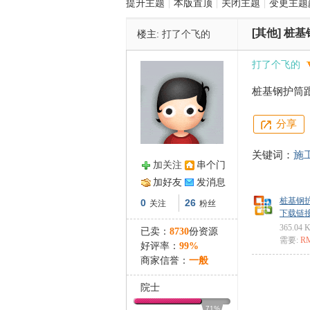
提升主题
|
本版置顶
|
关闭主题
|
变更主题
[其他]
桩基
楼主:
打了个飞的
管
打了个飞的
桩基钢护筒
分享
关键词：
施
加关注
串个门
之
加好友
发消息
桩基钢护
0
26
关注
粉丝
下载链接: ht
365.04 
已卖：
8730
份资源
需要:
R
好评率：
99%
商家信誉：
一般
院士
71%