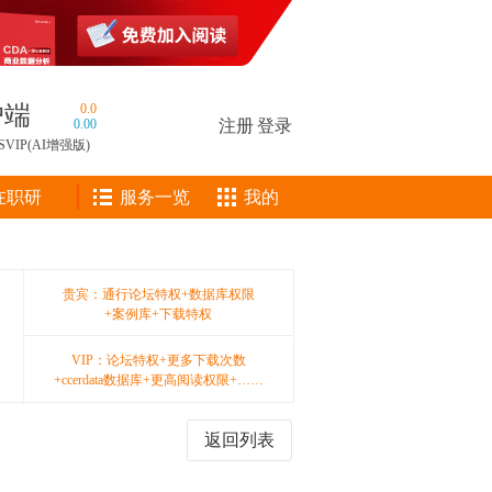
户端
0.0
0.00
注册
|
登录
SVIP(AI增强版)
在职研
服务一览
我的
贵宾：通行论坛特权+数据库权限
+案例库+下载特权
VIP：论坛特权+更多下载次数
+ccerdata数据库+更高阅读权限+……
返回列表