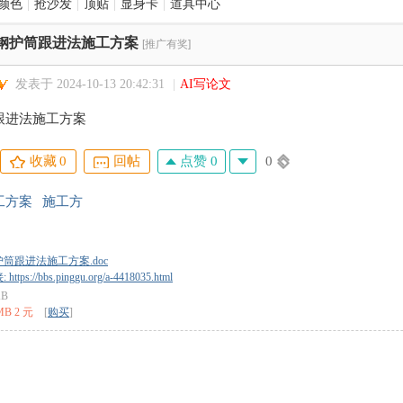
颜色
|
抢沙发
|
顶贴
|
显身卡
|
道具中心
钢护筒跟进法施工方案
[推广有奖]
发表于 2024-10-13 20:42:31
|
AI写论文
跟进法施工方案
点赞 0
0
收藏
0
回帖
工方案
施工方
筒跟进法施工方案.doc
tps://bbs.pinggu.org/a-4418035.html
KB
MB 2 元
[
购买
]