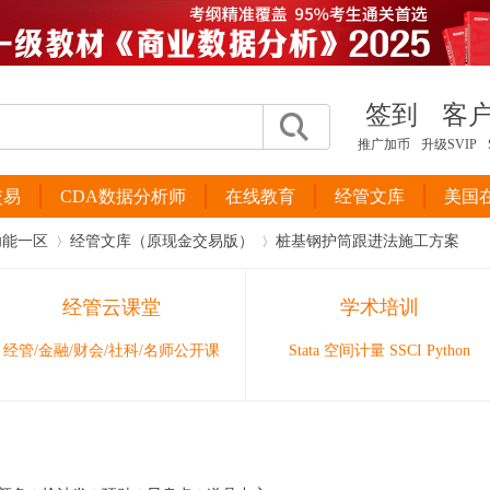
签到
客
推广加币
升级SVIP
交易
CDA数据分析师
在线教育
经管文库
美国
功能一区
经管文库（原现金交易版）
桩基钢护筒跟进法施工方案
经管云课堂
学术培训
›
›
经管/金融/财会/社科/名师公开课
Stata 空间计量 SSCI Python