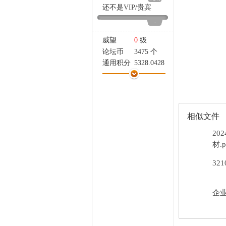
家
还不是
VIP
/
贵宾
-
威望
0
级
论坛币
3475 个
通用积分
5328.0428
学术水平
158 点
热心指数
159 点
信用等级
158 点
经验
30561 点
相似文件
帖子
1851
精华
0
20
在线时间
1547 小时
材.p
注册时间
2024-5-25
32
最后登录
2026-8-8
企业