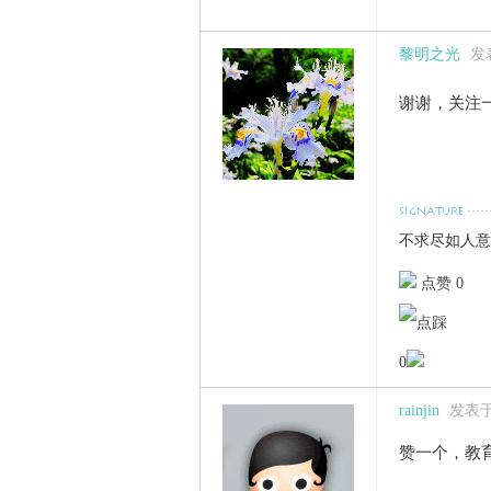
黎明之光
发表
谢谢，关注
不求尽如人
点赞 0
0
rainjin
发表于 2
赞一个，教