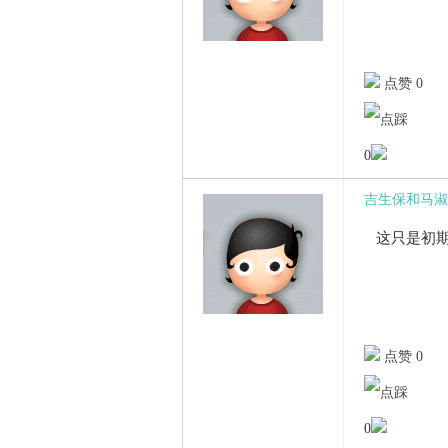
点赞 0
0
吉生保和马淑
这只是初期
点赞 0
0