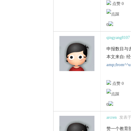
点赞 0
0
qingyang8107
申报数目与
本文来自: 
amp;from^^u
点赞 0
0
arcren
发表于 2
赞一个教育