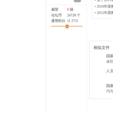
•
关于201
-
家
•
2010年度
威望
0
级
•
2012年
论坛币
24728 个
通用积分
11.2711
学术水平
1 点
热心指数
2 点
信用等级
1 点
经验
4498 点
相似文件
帖子
200
精华
0
国
在线时间
1253 小时
水印
注册时间
2007-3-20
人文
最后登录
2024-9-20
国
巧与