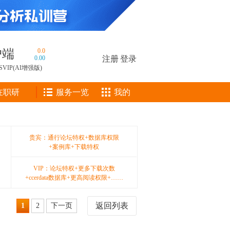
户端
0.0
0.00
注册
|
登录
SVIP(AI增强版)
在职研
服务一览
我的
贵宾：通行论坛特权+数据库权限
+案例库+下载特权
VIP：论坛特权+更多下载次数
+ccerdata数据库+更高阅读权限+……
返回列表
1
2
下一页