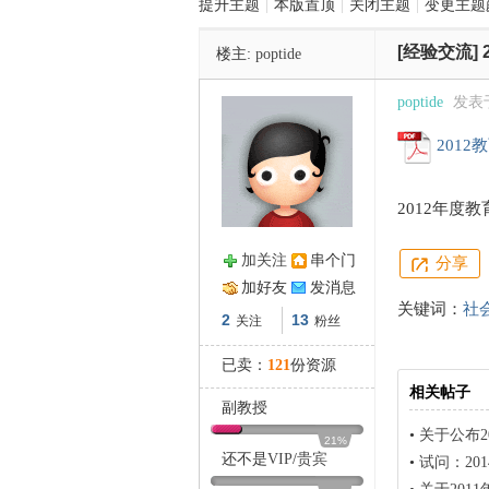
提升主题
|
本版置顶
|
关闭主题
|
变更主题
[经验交流]
楼主:
poptide
管
poptide
发表于 
2012
2012年度
加关注
串个门
分享
之
加好友
发消息
关键词：
社
2
13
关注
粉丝
已卖：
121
份资源
相关帖子
副教授
•
关于公布2
21%
还不是
VIP
/
贵宾
•
试问：201