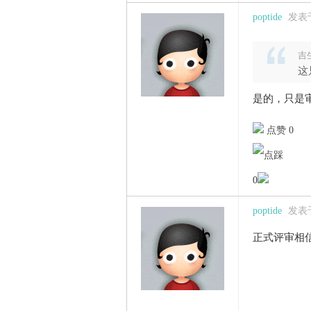
poptide
发表于 
吉生
这
是的，只是
点赞 0
0
poptide
发表于 
正式评审相