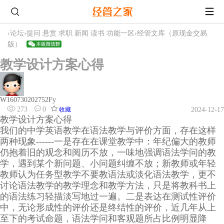
›
论坛
›
提问 悬赏 求职 新闻 读书 功能一区
›
经管文库（原现金交易
版）
教学设计方案心得
W160730202752Fy
273
0
收藏
2024-12-17
教学设计方案心得
我们的中学英语教学在语法教学与评价方面，存在这样
两种现象------一是存在在课堂教学中：年纪偏大的教师
仍抱着旧的观念和阅历不放，一味地强调语法学问的教
学，遇到某个新问题、小问题纠缠不放；新教师或年轻
教师认为任务型教学不要教语法或淡化语法教学，更不
讨论语法教学的教学理念和教学方法，只是将教科书上
的语法练习轻描淡写地过一遍。二是表达在测试性评价
中，无论形成性的评价还是终结性的评价，近几年从上
至下的考试命题，语法学问和客观题所占比例明显降