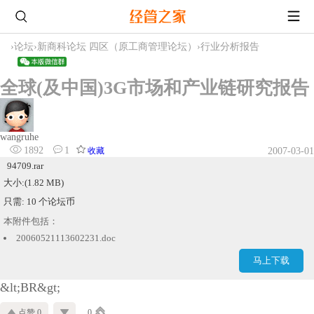
›
论坛
›
新商科论坛 四区（原工商管理论坛）
›
行业分析报告
全球(及中国)3G市场和产业链研究报告
wangruhe
1892
1
收藏
2007-03-01
94709.rar
大小:(1.82 MB)
只需: 10 个论坛币
本附件包括：
20060521113602231.doc
马上下载
&lt;BR&gt;
点赞 0
0