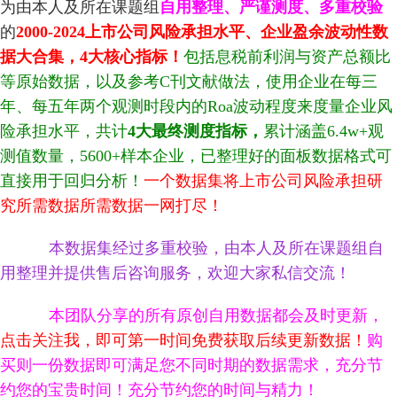
为由本人及所在课题组
自用整理、严谨测度、多重校验
的
2000-2024
上市公司风险承担水平、企业盈余波动性数
据大合集，4大核心指标！
包括息税前利润与资产总额比
等原始数据，以及参考
C刊文献做法，使用企业在每三
年、每五年两个观测时段内的Roa波动程度来度量企业风
险承担水平，共计
4
大最终测度指标，
累计涵盖6.4w+观
测值数量，5600+样本企业，已整理好的面板数据格式可
直接用于回归分析
！
一个数据集将上市公司风险承担研
究所需数据所需数据一网打尽！
本数据集经过多重校验，由本人及所在课题组自
用整理并提供售后咨询服务，欢迎大家私信交流！
本团队分享的所有原创自用数据都会及时更新，
点击关注我
，即可第一时间免费获取后续更新数据！
购
买则一份数据即可满足您不同时期的数据需求，充分节
约您的宝贵时间！充分节约您的时间与精力！