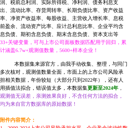
润、税前总利润、实际所得税、净利润、债务利息支
出、流动比率、存货周转率、长期负债比率、资产收益
率、净资产收益率、每股收益、主营收入增长率、息税
前盈余、流动资产比率、应计总利息比率、企业平均含
息负债、期初含息负债、期末含息负债、资本支出等
33+关键变量，可与上市公司面板数据匹配用于回归，累
计涵盖6.7w+观测值数量，5600+样本企业！
本数据集来源官方，由我手动收集、整理，与同门
多次核对，观测值数量全面，市面上的上市公司风险承
担相关
数据
，年份较短（大部分只到2022年），还有人
用插值法拟合，错误值太多，本数据集
更新至2024年
，
观测值无误差，亲测效果良好，不含任何方法的拟合，
均为来自官方数据库的原始数据！
附件内容简介：
1、
2000-2024上市公司风险承担水平、企业盈余波动性数