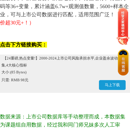
码等36+变量，累计涵盖6.7w+观测值数量，5600+样本企
业，可与上市公司数据进行匹配，适用范围广泛！
（市
价超30元+！）
点击下方链接购买：
【24重磅,热点变量!】2000-2024上市公司风险承担水平,企业盈余波动性合
集,4大核心指标
大小:(85 Bytes)
只需: RMB 98元
马上下载
数据来源：上市公司数据库等
手动整理而成，本数据集
为课题组
自用数据
，经过我和同门师兄妹多次人工审