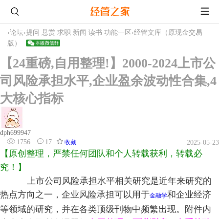
›
论坛
›
提问 悬赏 求职 新闻 读书 功能一区
›
经管文库（原现金交易
版）
【24重磅,自用整理!】2000-2024上市公
司风险承担水平,企业盈余波动性合集,4
大核心指标
dph699947
1756
17
收藏
2025-05-23
【原创整理，严禁任何团队和个人转载获利，转载必
究！】
上市公司风险承担水平
相关研究是近年来研究的
热点方向之一，企业风险承担
可以用于
和企业经济
金融学
等领域的研究，并在各类顶级刊物中频繁出现。附件内