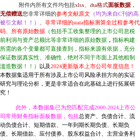
附件内所有文件均包括
xlsx
、dta格式
面板数据
，
无偿赠送
您
非常详细的
参考文献原文
（均为来自C刊的高
被引文献！！）
、
非常详细的stata
指标测算全过程参考代
码、
所有
原始数据
（包括手工收集整理的
上市公司息税
前利润与资产总额比
等非常详细的原始数据
，
指标构建
所需的各个变量都可直接查到，指标来源有依据，充分
保证数据真实性、准确性，绝对不同于市面上其他粗制
滥造数据！！）
以及
2024更新版本上市公司年度信息！
本数据集适用于所有涉及上市公司风险承担
方向的实证
研究与理论分析，更是非常适合在此基础上进行拓展研
究！
此外，本数据集已为您匹配完成2000-2024上市公
司常用财务指标面板数据
，
包括
总资产、负债合计、流
动负债合计、短期借款、一年到期长期负债、长期负
债、长期借款、应付债券、股东权益合计、主营业务利