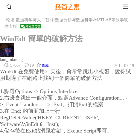
›
论坛
›
数据科学与人工智能
›
数据分析与数据科学
›
MATLAB等数学软
件专版
WinEdt 簡單的破解方法
lam_fukming
57067
19
收藏
2012-07-19
WinEdt 在免費使用31天後，會常常跳出小視窗，說你試
用期過了在網路上找到一個簡單的破解方法：
1.點選Options -> Options Interface
2.右邊會跳出一個介面，點選Advance Configuration... -
> Event Handlers... -> Exit。打開Exit的檔案
3.在 End; 的前面加上一行
RegDeleteValue('HKEY_CURRENT_USER',
'Software\WinEdt
6
', 'Inst');
4.儲存後在Exit點滑鼠右鍵，Excute Script即可。