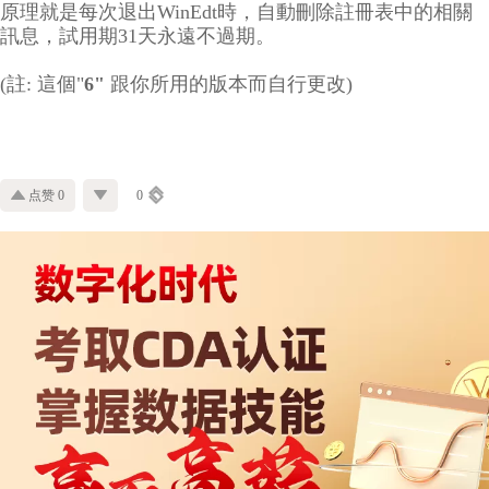
原理就是每次退出WinEdt時，自動刪除註冊表中的相關
訊息，試用期31天永遠不過期。
(註: 這個"
6"
跟你所用的版本而自行更改)
点赞 0
0