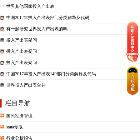
世界其他国家投入产出表
中国2012年投入产出表部门分类解释及代码
有一起研究世界投入产出表的吗
投入产出表疑问
投入产出表疑问
投入产出表疑问
中国2017年投入产出表149部门分类解释及代码
世界投入产出表合并
栏目导航
国民经济管理
stata专版
行业分析报告