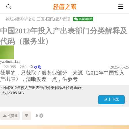
›
论坛
›
经济学论坛 三区
›
国民经济管理
中国2012年投入产出表部门分类解释及
代码（服务业）
yaolimin123
988
0
收藏
2025-08-25
截屏的，只截取了服务业部分，来源《2012年中国投入
产出表》，清晰度差一点，供参考
中国2012年投入产出表部门分类解释及代码.docx
大小:3.05 MB
马上下载
点赞 0
0