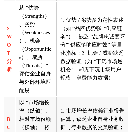
从 “优势
（Strengths）
1. 优势 / 劣势多为定性表述
、劣势
S
（如 “品牌优势强”“供应链
（Weaknesses
W
弱”），缺乏 “品牌忠诚度评
）、机会
O
分”“供应链响应时效” 等量
（Opportunitie
T
化指标；2. 机会 / 威胁缺乏
s）、威胁
分
数据验证（如 “下沉市场是
（Threats）”
析
机会”，却无下沉市场用户
评估企业自身
规模、消费能力数据）
与外部环境匹
配度
以 “市场增长
率（纵轴）、
1. 市场增长率依赖行业报告
B
相对市场份额
估算，缺乏企业自身业务数
C
（横轴）” 将
据与行业数据的交叉验证；