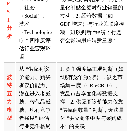
E
、社会
量化补贴金额对行业销量的
S
（Social）、
拉动；2. 经济数据（如
T
技术
GDP 增速）与行业关联度模
分
（Technologica
糊，难以判断 “经济下行是
析
l）” 四维度评
否会影响用户消费意愿”
估行业宏观环
境
从 “供应商议
1. 竞争强度靠主观判断（如
波
价能力、购买
“现有竞争激烈”），缺乏市
特
者议价能力、
场集中度（CR5/CR10）、
五
潜在进入者威
竞品市占率变化等数据支
力
胁、替代品威
撑；2. 供应商议价能力仅靠
模
胁、现有竞争
“供应商数量” 判断，无法量
型
者强度” 评估
化 “供应商集中度与采购成
行业竞争格局
本” 的关联