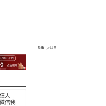
举报
回复
要