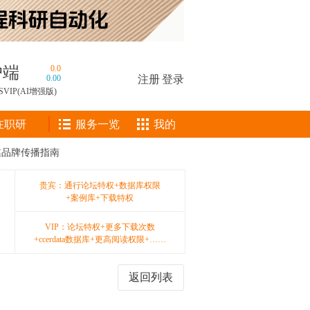
户端
0.0
0.00
注册
|
登录
SVIP(AI增强版)
在职研
服务一览
我的
媒品牌传播指南
贵宾：通行论坛特权+数据库权限
+案例库+下载特权
VIP：论坛特权+更多下载次数
+ccerdata数据库+更高阅读权限+……
返回列表