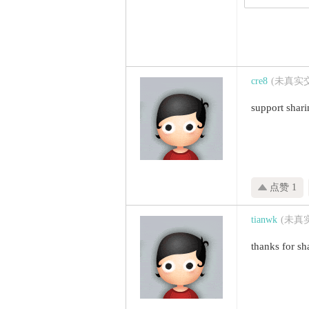
cre8
(未真实
support shar
点赞 1
tianwk
(未真
thanks for sh