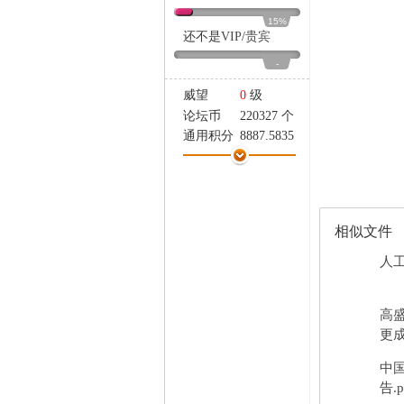
家
15%
还不是
VIP
/
贵宾
-
威望
0
级
论坛币
220327 个
通用积分
8887.5835
学术水平
27 点
热心指数
11 点
信用等级
6 点
经验
160635 点
相似文件
帖子
4981
精华
0
人工
在线时间
598 小时
注册时间
2025-7-16
高盛
最后登录
2026-8-7
更成
中
告.p