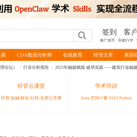
签到
客
推广加币
升级SVIP
交易
CDA数据分析师
在线教育
经管文库
美国
管理论坛）
行业分析报告
2025年融媒赋能 破局实践——建筑行业融
经管云课堂
学术培训
›
›
经管/金融/财会/社科/名师公开课
Stata 空间计量 SSCI Python