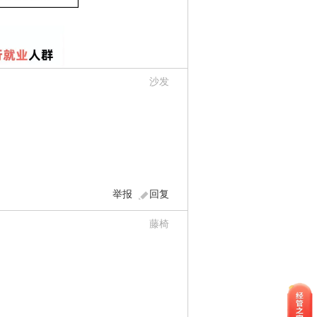
沙发
举报
回复
藤椅