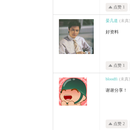
点赞 1
晏几道
(未
好资料
点赞 1
bloodfi
(未真
谢谢分享！
点赞 2