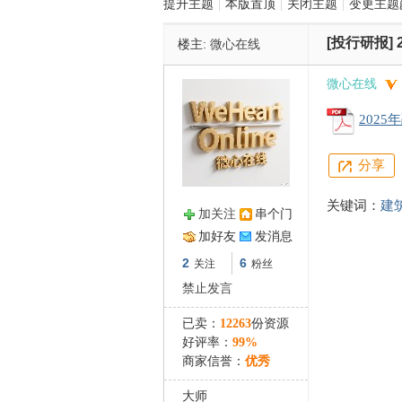
提升主题
|
本版置顶
|
关闭主题
|
变更主题
[投行研报]
楼主:
微心在线
管
微心在线
202
分享
关键词：
建
加关注
串个门
之
加好友
发消息
2
6
关注
粉丝
禁止发言
已卖：
12263
份资源
好评率：
99%
商家信誉：
优秀
大师