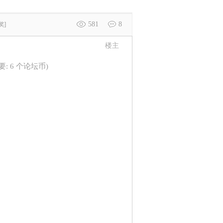
581
8
奖]
楼主
 需要: 6 个论坛币)