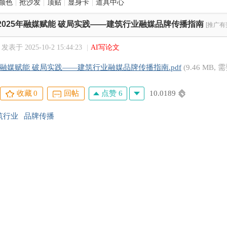
颜色
|
抢沙发
|
顶贴
|
显身卡
|
道具中心
2025年融媒赋能 破局实践——建筑行业融媒品牌传播指南
[推广有
发表于 2025-10-2 15:44:23
|
AI写论文
5年融媒赋能 破局实践——建筑行业融媒品牌传播指南.pdf
(9.46 MB,
点赞 6
10.0189
收藏
0
回帖
筑行业
品牌传播