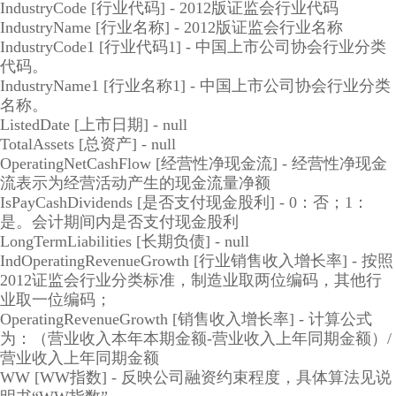
IndustryCode [行业代码] - 2012版证监会行业代码
IndustryName [行业名称] - 2012版证监会行业名称
IndustryCode1 [行业代码1] - 中国上市公司协会行业分类
代码。
IndustryName1 [行业名称1] - 中国上市公司协会行业分类
名称。
ListedDate [上市日期] - null
TotalAssets [总资产] - null
OperatingNetCashFlow [经营性净现金流] - 经营性净现金
流表示为经营活动产生的现金流量净额
IsPayCashDividends [是否支付现金股利] - 0：否；1：
是。会计期间内是否支付现金股利
LongTermLiabilities [长期负债] - null
IndOperatingRevenueGrowth [行业销售收入增长率] - 按照
2012证监会行业分类标准，制造业取两位编码，其他行
业取一位编码；
OperatingRevenueGrowth [销售收入增长率] - 计算公式
为：（营业收入本年本期金额-营业收入上年同期金额）/
营业收入上年同期金额
WW [WW指数] - 反映公司融资约束程度，具体算法见说