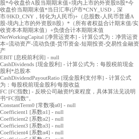
股*今收盘价A股当期期末值+境内上市的外资股B股*今
收盘价当期期末值*当日汇率(沪市*CNY_USD，深
市/HKD_CNY，转化为人民币)+（总股数-人民币普通A
股-境内上市的外资股B股）*（所有者权益合计期末值/实
收资本本期期末值）+负债合计本期期末值
NetWorkingCapital [净营运资本] - 计算公式为：净营运资
本=流动资产-流动负债-货币资金-短期投资-交易性金融资
产
EBIT [息税前利润] - null
CashDividends [现金股利] - 计算公式为：每股税前现金
股利*总股本
CashDividendPayoutRatio [现金股利支付率] - 计算公式
为：每股税前现金股利/每股收益
FC [FC指数] - 反映公司融资约束程度，具体算法见说明
书“FC指数”。
ConstantTerm0 [常数项α0] - null
Coefficient1 [系数α1] - null
Coefficient2 [系数α2] - null
Coefficient3 [系数α3] - null
Coefficient4 [系数α4] - null