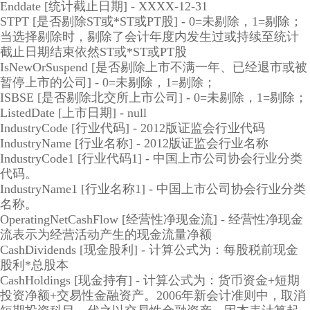
Enddate [统计截止日期] - XXXX-12-31
STPT [是否剔除ST或*ST或PT股] - 0=未剔除，1=剔除；
当选择剔除时，剔除了会计年度内发生过或持续至统计
截止日期结束依然ST或*ST或PT股
IsNewOrSuspend [是否剔除上市不满一年、已经退市或被
暂停上市的公司] - 0=未剔除，1=剔除；
ISBSE [是否剔除北交所上市公司] - 0=未剔除，1=剔除；
ListedDate [上市日期] - null
IndustryCode [行业代码] - 2012版证监会行业代码
IndustryName [行业名称] - 2012版证监会行业名称
IndustryCode1 [行业代码1] - 中国上市公司协会行业分类
代码。
IndustryName1 [行业名称1] - 中国上市公司协会行业分类
名称。
OperatingNetCashFlow [经营性净现金流] - 经营性净现金
流表示为经营活动产生的现金流量净额
CashDividends [现金股利] - 计算公式为：每股税前现金
股利*总股本
CashHoldings [现金持有] - 计算公式为：货币资金+短期
投资净额+交易性金融资产。2006年新会计准则中，取消