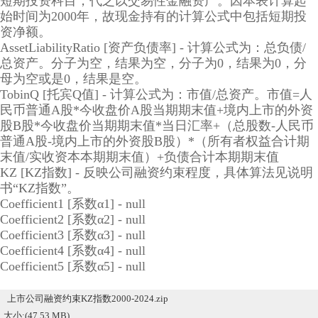
短期投资科目，代之以交易性金融资产。因本表计算起
始时间为2000年，故现金持有的计算公式中包括短期投
资净额。
AssetLiabilityRatio [资产负债率] - 计算公式为：总负债/
总资产。分子为空，结果为空，分子为0，结果为0，分
母为空或是0，结果是空。
TobinQ [托宾Q值] - 计算公式为：市值/总资产。市值=人
民币普通A股*今收盘价A股当期期末值+境内上市的外资
股B股*今收盘价当期期末值*当日汇率+（总股数-人民币
普通A股-境内上市的外资股B股）*（所有者权益合计期
末值/实收资本本期期末值）+负债合计本期期末值
KZ [KZ指数] - 反映公司融资约束程度，具体算法见说明
书“KZ指数”。
Coefficient1 [系数α1] - null
Coefficient2 [系数α2] - null
Coefficient3 [系数α3] - null
Coefficient4 [系数α4] - null
Coefficient5 [系数α5] - null
上市公司融资约束KZ指数2000-2024.zip
大小:(47.53 MB)