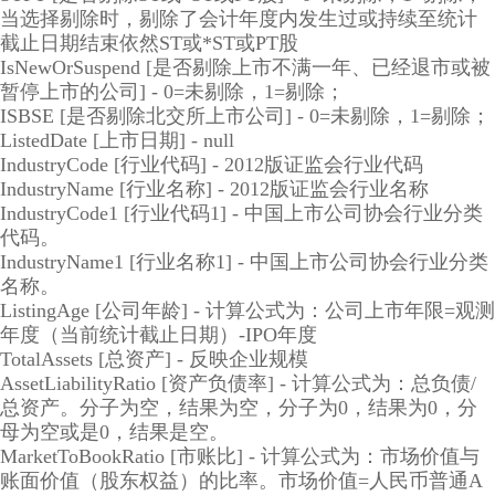
当选择剔除时，剔除了会计年度内发生过或持续至统计
截止日期结束依然ST或*ST或PT股
IsNewOrSuspend [是否剔除上市不满一年、已经退市或被
暂停上市的公司] - 0=未剔除，1=剔除；
ISBSE [是否剔除北交所上市公司] - 0=未剔除，1=剔除；
ListedDate [上市日期] - null
IndustryCode [行业代码] - 2012版证监会行业代码
IndustryName [行业名称] - 2012版证监会行业名称
IndustryCode1 [行业代码1] - 中国上市公司协会行业分类
代码。
IndustryName1 [行业名称1] - 中国上市公司协会行业分类
名称。
ListingAge [公司年龄] - 计算公式为：公司上市年限=观测
年度（当前统计截止日期）-IPO年度
TotalAssets [总资产] - 反映企业规模
AssetLiabilityRatio [资产负债率] - 计算公式为：总负债/
总资产。分子为空，结果为空，分子为0，结果为0，分
母为空或是0，结果是空。
MarketToBookRatio [市账比] - 计算公式为：市场价值与
账面价值（股东权益）的比率。市场价值=人民币普通A