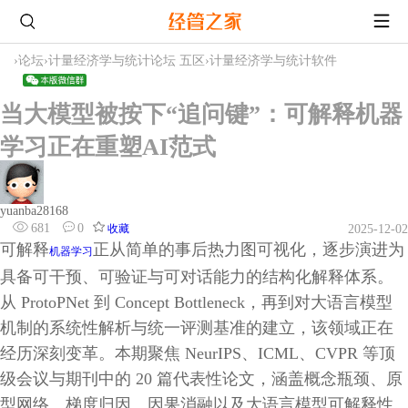
›
论坛
›
计量经济学与统计论坛 五区
›
计量经济学与统计软件
当大模型被按下“追问键”：可解释机器
学习正在重塑AI范式
yuanba28168
681
0
收藏
2025-12-02
可解释
正从简单的事后热力图可视化，逐步演进为
机器学习
具备可干预、可验证与可对话能力的结构化解释体系。
从 ProtoPNet 到 Concept Bottleneck，再到对大语言模型
机制的系统性解析与统一评测基准的建立，该领域正在
经历深刻变革。本期聚焦 NeurIPS、ICML、CVPR 等顶
级会议与期刊中的 20 篇代表性论文，涵盖概念瓶颈、原
型网络、梯度归因、因果消融以及大语言模型可解释性