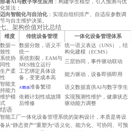
部署AI与数字孪生应用
：构建孪生模型，引入预测与优
化算法；
迈向智能化与自治化
：实现自组织排产、自适应参数调
节与自主维护决策。
七、架构价值对比总结
维度
传统设备管理
一体化设备管理体系
数据一
数据分散，语义不
统一语义表达（UNS），结
致性
统一
构化建模（ECMS）
系统协
系统割裂，EAM与
三层协同，事件驱动联动
同性
MES独立运行
生产柔
工艺绑定具体设
能力驱动，设备即插即用
性
备，变更成本高
智能支
准备繁琐
语义数据直供AI与数字孪生
AI数据
持能力
维护模
依赖计划性或故障
实现预测性维护，健康状态
式
后维修
驱动能力调整
结语
智能工厂一体化设备管理系统的架构设计，本质是将设
备从“静态资产”重塑为“语义化、能力化、可协同、可预