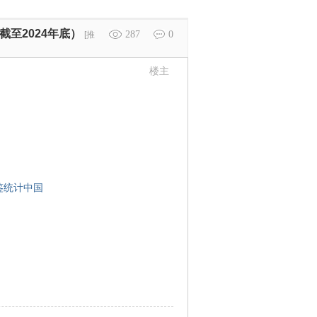
至2024年底）
287
0
[推
楼主
鉴统计中国