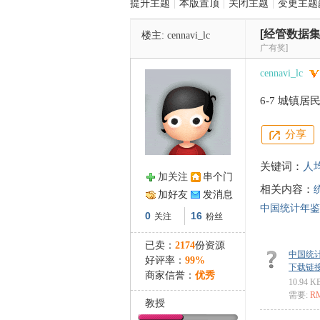
提升主题
|
本版置顶
|
关闭主题
|
变更主题
[经管数据集
楼主:
cennavi_lc
管
广有奖]
cennavi_lc
6-7 城镇
分享
关键词：
人
加关注
串个门
之
相关内容：
加好友
发消息
中国统计年鉴
0
16
关注
粉丝
已卖：
2174
份资源
中国统计
好评率：
99%
下载链接: ht
商家信誉：
优秀
10.94 K
需要:
R
教授