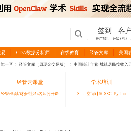
签到
客
推广加币
升级SVIP
交易
CDA数据分析师
在线教育
经管文库
美国
功能一区
经管文库（原现金交易版）
中国统计年鉴-城镇居民按收入五
经管云课堂
学术培训
›
›
经管/金融/财会/社科/名师公开课
Stata 空间计量 SSCI Python