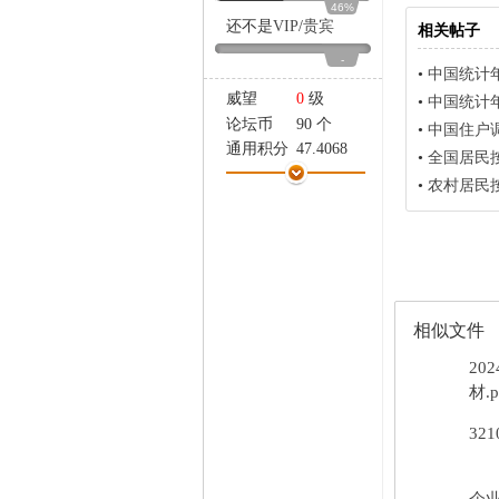
46%
家
还不是
VIP
/
贵宾
相关帖子
-
•
中国统计年鉴数据
威望
0
级
•
中国统计年鉴数据
论坛币
90 个
•
中国住户调查年鉴
通用积分
47.4068
•
全国居民按收入
学术水平
289 点
•
农村居民按收入
热心指数
292 点
信用等级
289 点
经验
16893 点
帖子
551
精华
0
在线时间
724 小时
相似文件
注册时间
2022-7-23
20
最后登录
2026-8-9
材.p
32