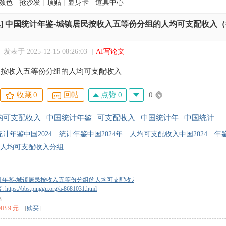
颜色
|
抢沙发
|
顶贴
|
显身卡
|
道具中心
]
中国统计年鉴-城镇居民按收入五等份分组的人均可支配收入（截
发表于 2025-12-15 08:26:03
|
AI写论文
居民按收入五等份分组的人均可支配收入
点赞 0
0
收藏
0
回帖
均可支配收入
中国统计年鉴
可支配收入
中国统计年
中国统计
统计年鉴中国2024
统计年鉴中国2024年
人均可支配收入中国2024
年
人均可支配收入分组
年鉴-城镇居民按收入五等份分组的人均可支配收入（截至2024年底）.xlsx
tps://bbs.pinggu.org/a-8681031.html
B
MB 9 元
[
购买
]