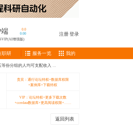
户端
0.0
0.00
注册
|
登录
SVIP(AI增强版)
在职研
服务一览
我的
等份分组的人均可支配收入 ...
贵宾：通行论坛特权+数据库权限
+案例库+下载特权
VIP：论坛特权+更多下载次数
+ccerdata数据库+更高阅读权限+……
返回列表