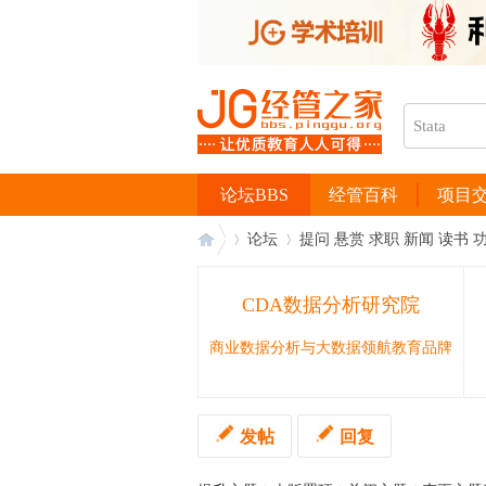
论坛BBS
经管百科
项目
论坛
提问 悬赏 求职 新闻 读书 
CDA数据分析研究院
经
›
›
商业数据分析与大数据领航教育品牌
发帖
回复